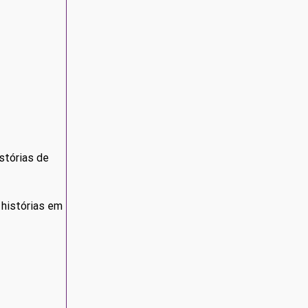
amente
e de jogar
ste produto