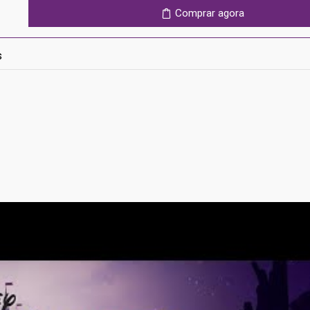
Mickey:
Comprar agora
Rebrushed
Ps5
s