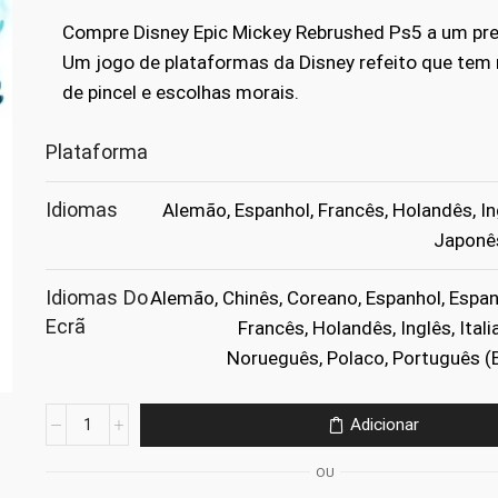
original
atual
Compre Disney Epic Mickey Rebrushed Ps5 a um pre
era:
é:
Um jogo de plataformas da Disney refeito que tem
de pincel e escolhas morais.
€59.99.
€19.99.
Plataforma
Idiomas
Alemão, Espanhol, Francês, Holandês, Ing
Japonê
Idiomas Do
Alemão, Chinês, Coreano, Espanhol, Espan
Ecrã
Francês, Holandês, Inglês, Ital
Norueguês, Polaco, Português (B
Quantidade
Adicionar
de
Disney
OU
Epic