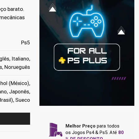
ço barato.
 mecânicas
Ps5
lês, Italiano,
s, Norueguês
hol (México),
iano, Japonês,
rasil), Sueco
Melhor Preço
para todos
os Jogos Ps4 & Ps5. Até
80
% DE DESCONTO