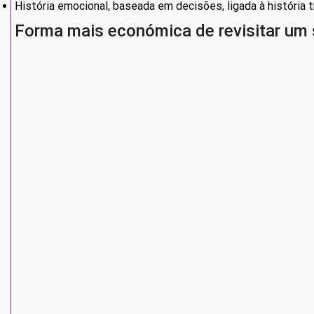
História emocional, baseada em decisões, ligada à história t
Forma mais económica de revisitar um
Waste
vistos agora. Além disso, explorar estas histórias de
ação
e
De acordo com
Metacritic
, é uma reunião perfeita de mundo
4K.
As mecânicas de pincel incentivam um j
Pintar revela plataformas e traz vida de volta, o diluente a
altera puzzles e diálogos.
Cada nível tem várias soluções dependendo da forma como 
Um clássico de plataformas com cora