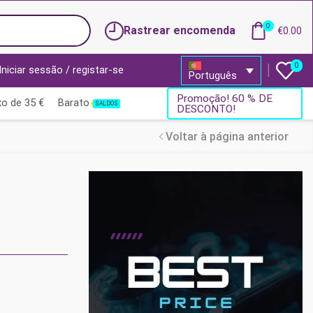
0
Rastrear encomenda
€
0.00
0
Iniciar sessão / registar-se
Português
Promoção! 60 % DE
o de 35 €
Barato
SALDOS
DESCONTO!
Voltar à página anterior