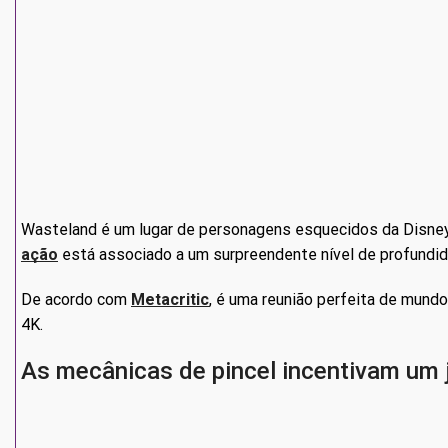
O novo sistema de câmara e os controlos fazem o jogo fluir
confortáveis.
As decisões influenciam o resultado final do jogo e a in
novamente para explorar todas as rotas.
Disney Epic Mickey: Rebrushed Ps5 está atualmente dispo
AVALIAÇÕES
Ainda não há avaliações.