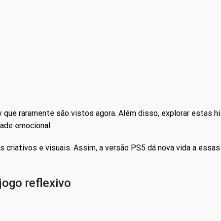
 melhor. Portanto, os fãs antigos e novos sentir-se-ão perfeit
teração de Mickey com os aliados. Como resultado, sentirá vontad
nível em
GameStore.Net
ao melhor preço.
Apenas clientes com sessão iniciada que compraram e
podem deixar uma avaliação.