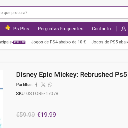
Campo
de
pesquisa
Ps Plus
Perguntas Frequentes
Contacto
cipais
Jogos de PS4 abaixo de 10 €
Jogos de PS5 abaix
POPULAR
Disney Epic Mickey: Rebrushed Ps5
Partilhar:
SKU:
GSTORE-17078
O
O
€
59.99
€
19.99
preço
preço