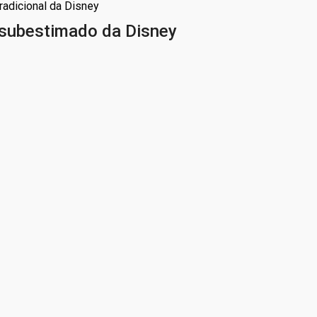
radicional da Disney
 subestimado da Disney
land é um lugar de personagens esquecidos da Disney que ra
stá associado a um surpreendente nível de profundidade emoci
s criativos e visuais. Assim, a versão PS5 dá nova vida a essas
ogo reflexivo
paga caminhos e personagens. Além disso, a decisão de criar ou 
lida com o mundo.
ção moderno