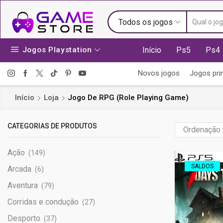
Todos os jogos
Jogos Playstation
Início
Ps5
Ps4
Novos jogos
Jogos pri
Início
Loja
Jogo De RPG (Role Playing Game)
CATEGORIAS DE PRODUTOS
Ação
(149)
SALDOS
Arcada
(6)
Aventura
(79)
Corridas e condução
(27)
Desporto
(37)