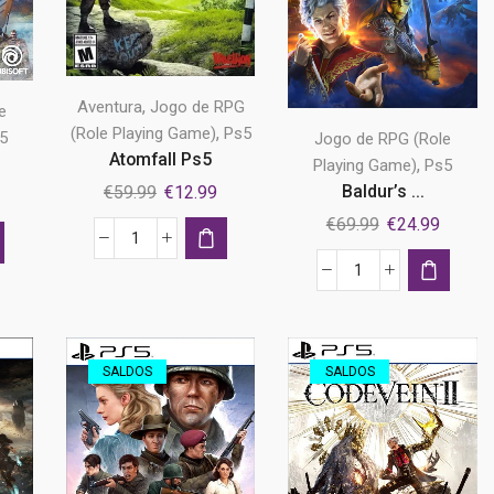
,
Aventura
Jogo de RPG
e
,
(Role Playing Game)
Ps5
5
Jogo de RPG (Role
Atomfall Ps5
,
Playing Game)
Ps5
Baldur’s ...
O
O
€
59.99
€
12.99
O
preço
preço
preço
O
O
€
69.99
€
24.99
original
atual
atual
Quantidade
preço
preço
era:
é:
é:
de
original
atual
Quantidade
€59.99.
€12.99.
€19.99.
Atomfall
era:
é:
de
Ps5
€69.99.
€24.99
Baldur's
Gate
SALDOS
SALDOS
3
Ps5