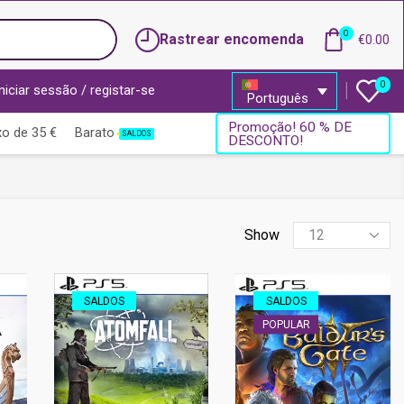
0
Rastrear encomenda
€
0.00
0
Iniciar sessão / registar-se
Português
Promoção! 60 % DE
o de 35 €
Barato
SALDOS
DESCONTO!
Products
Show
per
page
SALDOS
SALDOS
POPULAR