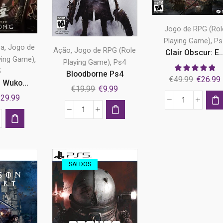
ola
Jogo de RPG (Rol
,
Playing Game)
Ps
,
ra
Jogo de
,
Ação
Jogo de RPG (Role
Clair Obscur: E..
,
ying Game)
,
Playing Game)
Ps4
5
Bloodborne Ps4
O
€
49.99
€
26.99
 Wuko...
O
O
€
19.99
€
9.99
preço
O
€
29.99
preço
preço
original
Quantidade
reço
preço
original
atual
era:
Quantidade
de
riginal
atual
tidade
era:
é:
€49.99.
de
Clair
ra:
é:
€19.99.
€9.99.
Bloodborne
Obscur:
69.99.
€29.99.
k
Ps4
Expedition
33
SALDOS
ong
PS5