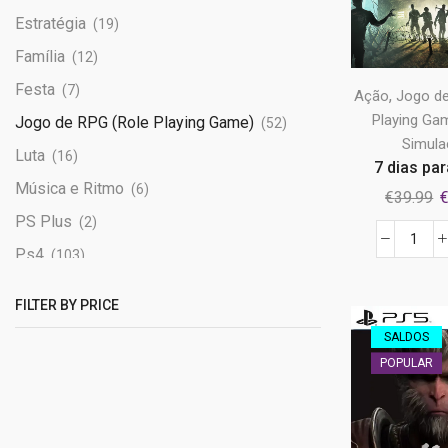
Estratégia
(19)
Família
(12)
Festa
(7)
,
Ação
Jogo de
Playing Ga
Jogo de RPG (Role Playing Game)
(52)
Simul
Luta
(16)
7 dias par
Música e Ritmo
(6)
O
€
39.99
p
PS Plus
(2)
o
Quan
Ps4
(103)
e
de
Ps5
(234)
€
7
FILTER BY PRICE
Sem categoria
dias
(0)
SALDOS
para
Simulação
(20)
POPULAR
morr
Terror
(25)
-
ediç
Tiro
(29)
de