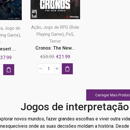
,
Ação
Jogo de RPG (Role
,
ra
Jogo de
,
,
Playing Game)
Ps5
,
ying Game)
Terror
5
Cronos: The New...
sert ...
O
O
€
59.99
€
21.99
O
€
37.99
preço
preço
reço
preço
original
atual
riginal
atual
Quantidade
tidade
era:
é:
ra:
é:
de
€59.99.
€21.99.
69.99.
€37.99.
Cronos:
son
The
rt
Carregar Mais Produt
New
Jogos de interpretação
Dawn
Ps5
xplorar novos mundos, fazer grandes escolhas e viver outra v
inesquecíveis onde as suas decisões moldam a história. Desde fa