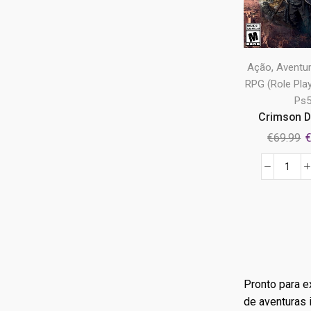
,
Ação
Aventu
RPG (Role Pla
Ps
Crimson De
O
€
69.99
p
o
Quan
e
de
€
Crim
Dese
PS5
Pronto para e
de aventuras 