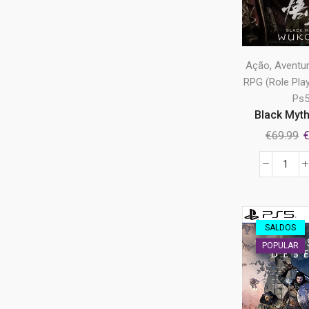
Único
(17)
cons
Ps5
,
Ação
Aventu
RPG (Role Pla
Ps
Black Myth
O
€
69.99
p
o
Quan
e
de
€
Blac
Myth
SALDOS
Wuk
POPULAR
Ps5