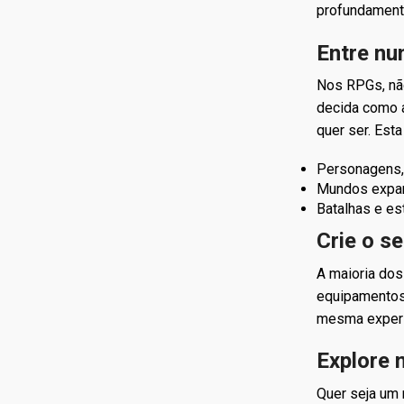
profundamente
Entre nu
Nos RPGs, não
decida como a
quer ser. Est
Personagens,
Mundos expa
Batalhas e es
Crie o s
A maioria dos
equipamentos,
mesma experi
Explore 
Quer seja um 