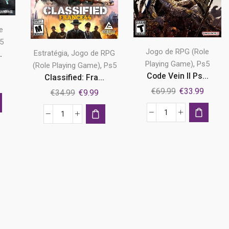
e
5
Jogo de RPG (Role
,
Estratégia
Jogo de RPG
.
,
Playing Game)
Ps5
,
(Role Playing Game)
Ps5
Code Vein II Ps...
Classified: Fra...
O
O
O
€
69.99
€
33.99
O
O
€
34.99
€
9.99
preço
preço
preço
preço
preço
atual
original
atual
original
atual
Quantidade
é:
Quantidade
era:
é:
era:
é:
de
€26.99.
de
€69.99.
€33.99
€34.99.
€9.99.
Code
Classified:
Vein
France
II
'44
Ps5
Ps5