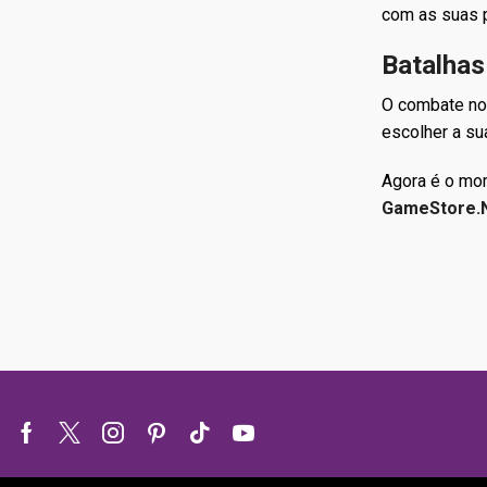
com as suas p
Batalhas
O combate nos
escolher a su
Agora é o mom
GameStore.
Facebook
Twitter
Instagram
Pinterest
Tik-
Youtube
tok