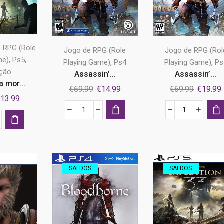
 RPG (Role
Jogo de RPG (Role
Jogo de RPG (Rol
,
,
me)
Ps5
,
,
Playing Game)
Ps4
Playing Game)
Ps
ação
Assassin’...
Assassin’...
a mor...
O
O
O
€
69.99
€
14.99
€
69.99
€
19.99
O
€
13.99
preço
preço
preço
reço
preço
original
atual
original
Quantidade
Quantidade
riginal
atual
tidade
era:
é:
era:
de
de
ra:
é:
€69.99.
€14.99.
€69.99.
Assassin's
Assassin's
39.99.
€13.99.
Creed
Creed
Valhalla
Valhalla
SALDOS
SALDOS
Ps4
Ps5
er
ão