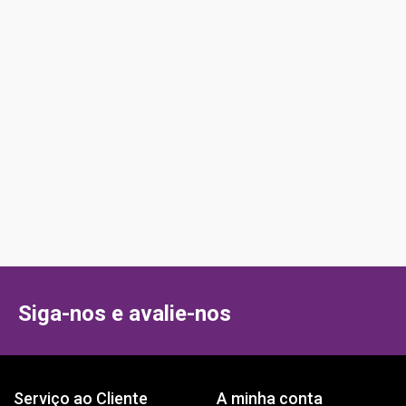
+
5+
feitos
Idiomas suportados
Siga-nos e avalie-nos
Serviço ao Cliente
A minha conta