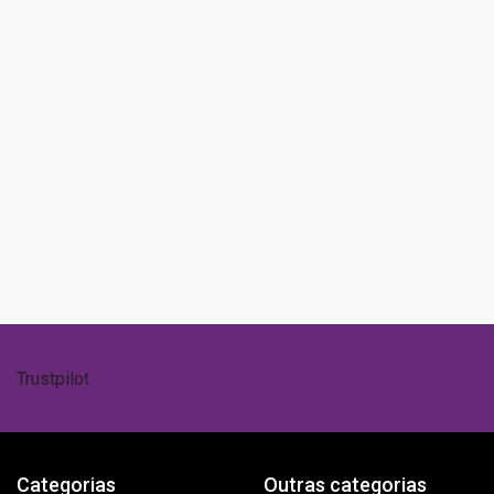
80%
50+
Descontos
Países servidos
Trustpilot
Categorias
Outras categorias