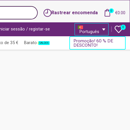
0
Rastrear encomenda
€
0.00
0
Iniciar sessão / registar-se
Português
Promoção! 60 % DE
o de 35 €
Barato
SALDOS
DESCONTO!