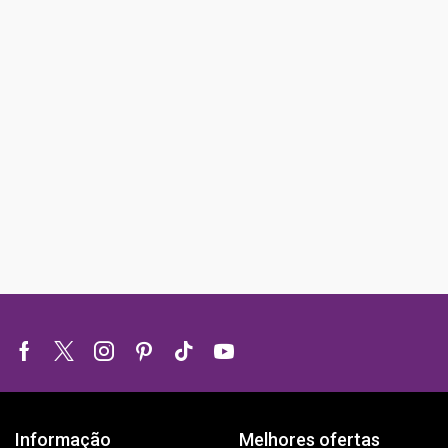
1000+
50K
Jogos
Clientes satis
Facebook
Twitter
Instagram
Pinterest
Tik-
Youtube
tok
Informação
Melhores ofertas