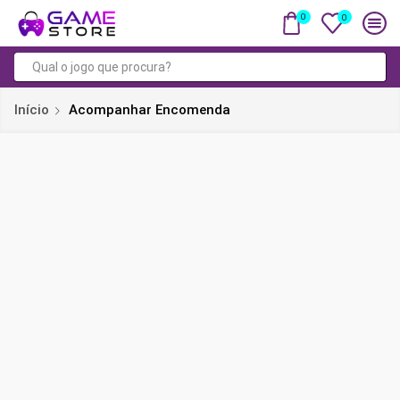
0
0
Campo
de
Início
Acompanhar Encomenda
pesquisa
Verifique o estado da sua
encomenda:
Para fazer o acompanhamento da sua encomenda, por
favor indique o número de identificação na caixa abaixo e
pressione o botão "Acompanhar". Este número ter-lhe-á