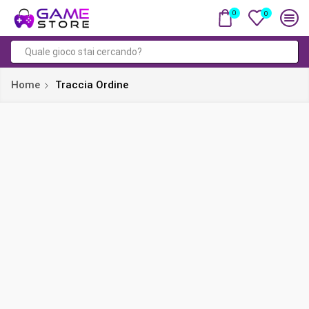
0
0
Input
di
Home
Traccia Ordine
ricerca
Controlla lo stato del tuo
ordine:
Per rintracciare il tuo ordine inserisci il tuo ID ordine nel
campo sottostante e premi il bottone "Traccia". Ti sarà
mostrata la ricevuta e l'email di conferma che avresti