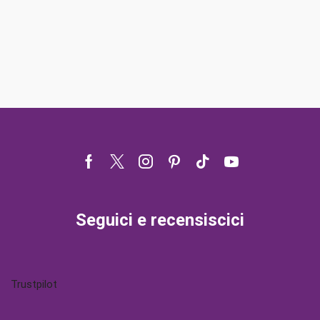
Facebook
Twitter
Instagram
Pinterest
Tik-
Youtube
tok
Seguici e recensiscici
Trustpilot