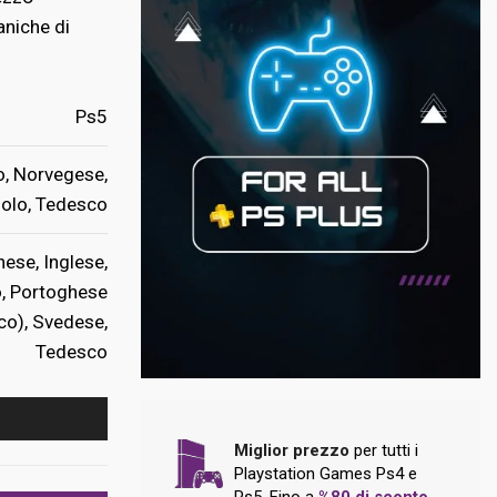
niche di
Ps5
o, Norvegese,
olo, Tedesco
ese, Inglese,
o, Portoghese
co), Svedese,
Tedesco
Miglior prezzo
per tutti i
Playstation Games Ps4 e
Ps5. Fino a
%80 di sconto