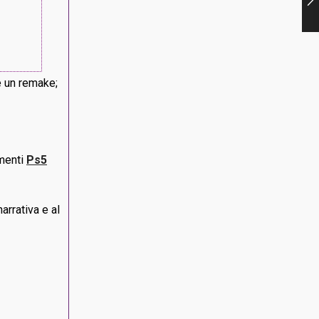
è un remake;
amenti
Ps5
arrativa e al