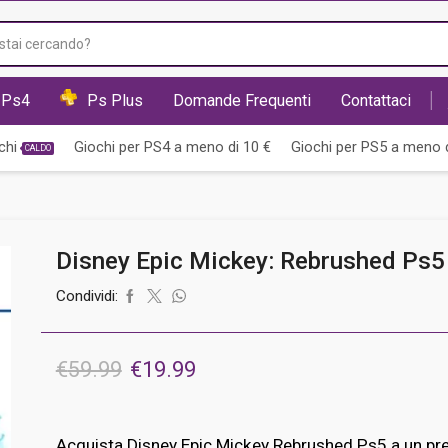
Input
di
ricerca
Ps4
Ps Plus
Domande Frequenti
Contattaci
chi
Giochi per PS4 a meno di 10 €
Giochi per PS5 a meno d
CALDO
Disney Epic Mickey: Rebrushed Ps5
Condividi:
Il
Il
€
59.99
€
19.99
prezzo
prezzo
originale
attuale
Acquista Disney Epic Mickey Rebrushed Ps5 a un pr