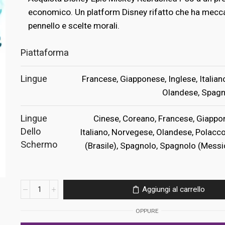
era:
è:
economico. Un platform Disney rifatto che ha mecca
pennello e scelte morali.
€59.99.
€19.99.
Piattaforma
Lingue
Francese, Giapponese, Inglese, Italian
Olandese, Spagn
Lingue
Cinese, Coreano, Francese, Giappon
Dello
Italiano, Norvegese, Olandese, Polacc
Schermo
(Brasile), Spagnolo, Spagnolo (Messi
Disney
Aggiungi al carrello
Epic
Mickey:
OPPURE
Rebrushed