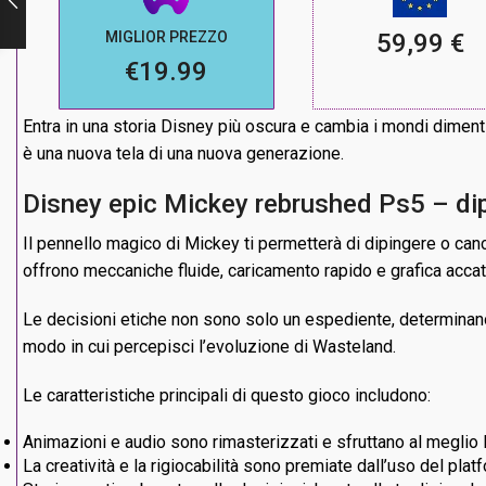
MIGLIOR PREZZO
59,99 €
€19.99
Entra in una storia Disney più oscura e cambia i mondi dimen
è una nuova tela di una nuova generazione.
Disney epic Mickey rebrushed Ps5 – dipi
Il pennello magico di Mickey ti permetterà di dipingere o cance
offrono meccaniche fluide, caricamento rapido e grafica accat
Le decisioni etiche non sono solo un espediente, determinano chi
modo in cui percepisci l’evoluzione di Wasteland.
Le caratteristiche principali di questo gioco includono:
Animazioni e audio sono rimasterizzati e sfruttano al meglio
La creatività e la rigiocabilità sono premiate dall’uso del pla