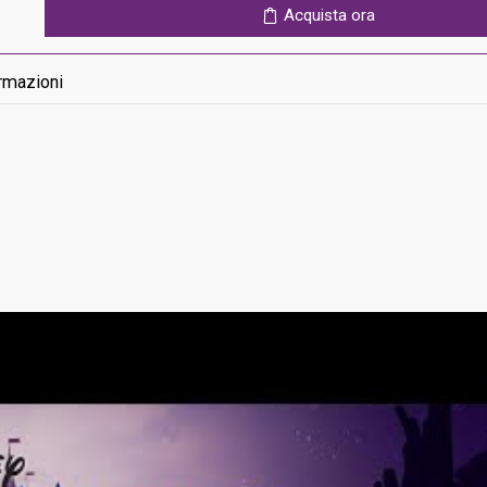
Ps5
Acquista ora
quantità
rmazioni