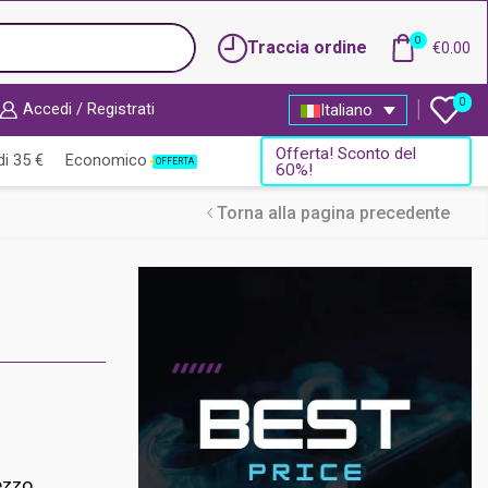
0
Traccia ordine
€
0.00
0
Accedi / Registrati
Italiano
Offerta! Sconto del
i 35 €
Economico
OFFERTA
60%!
Torna alla pagina precedente
ezzo