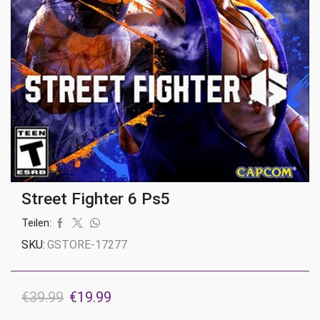
Street Fighter 6 Ps5
Teilen:
SKU:
GSTORE-17277
Ursprünglicher
Aktueller
€
39.99
€
19.99
Preis
Preis