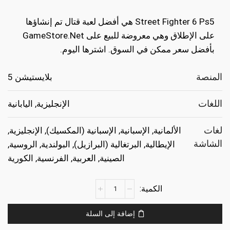
هو:
هو:
Street Fighter 6 Ps5 هي أفضل لعبة قتال تم إنشاؤها
€19.99.
€39.99.
على الإطلاق وهي معروضة للبيع على GameStore.Net
بأفضل سعر ممكن في السوق. اشترها اليوم.
المنصة
بلايستيشن 5
اللغات
الإنجليزية, اليابانية
لغات
الألمانية, الإسبانية, الإسبانية (المكسيك), الإنجليزية,
الشاشة
الإيطالية, البرتغالية (البرازيل), البولندية, الروسية,
الصينية, العربية, الفرنسية, الكورية
كمية
Street
Fighter
إضافة إلى السلة
6
Ps5