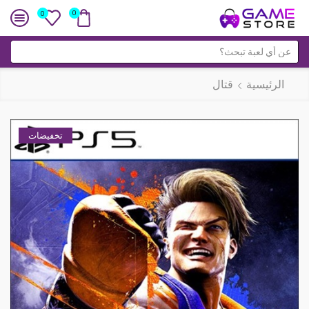
0
0
حقل
البحث
الرئيسية
قتال
تخفيضات