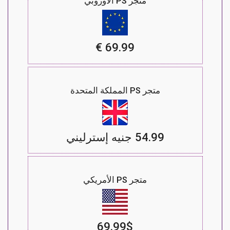
متجر PS الأوروبي
69.99 €
متجر PS المملكة المتحدة
54.99 جنيه إسترليني
متجر PS الأمريكي
69.99$