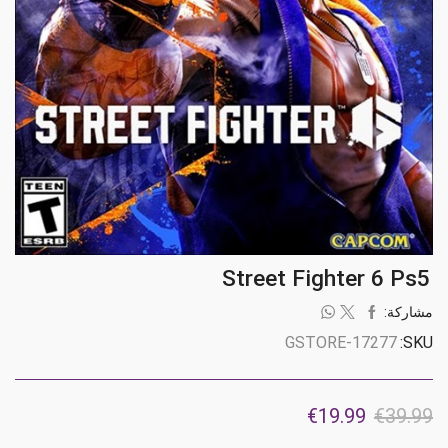
Street Fighter 6 Ps5
مشاركة:
GSTORE-17277
SKU:
السعر
السعر
€
19.99
€
39.99
الأصلي
الحالي