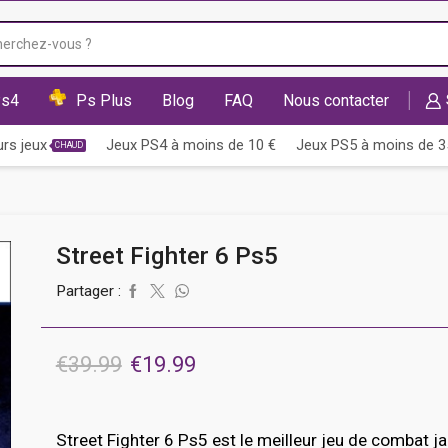
Saisie
de
recherche
s4
Ps Plus
Blog
FAQ
Nous contacter
urs jeux
Jeux PS4 à moins de 10 €
Jeux PS5 à moins de 3
CHAUD
Street Fighter 6 Ps5
Partager :
Le
Le
€
39.99
€
19.99
prix
prix
initial
actuel
Street Fighter 6 Ps5 est le meilleur jeu de combat j