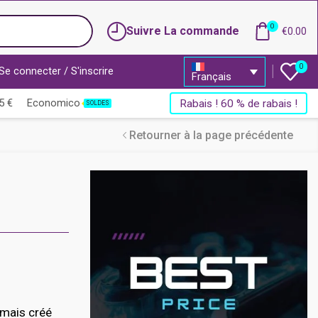
0
Suivre La commande
€
0.00
0
Se connecter / S'inscrire
Français
5 €
Economico
Rabais ! 60 % de rabais !
SOLDES
Retourner à la page précédente
amais créé