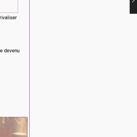
ivaliser
êve devenu