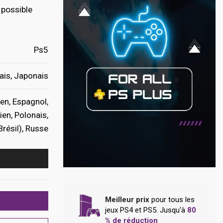
 possible
Ps5
ais, Japonais
en, Espagnol,
ien, Polonais,
Brésil), Russe
Meilleur prix
pour tous les
jeux PS4 et PS5. Jusqu'à
80
% de réduction