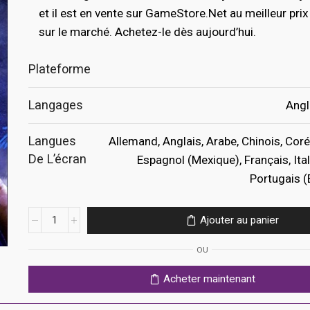
était :
est :
et il est en vente sur GameStore.Net au meilleur prix
sur le marché. Achetez-le dès aujourd’hui.
€39.99.
€19.99.
Plateforme
Langages
Angl
Langues
Allemand, Anglais, Arabe, Chinois, Coré
De L’écran
Espagnol (Mexique), Français, Ital
Portugais (
quantité
Ajouter au panier
de
Street
OU
Fighter
6
Acheter maintenant
Ps5