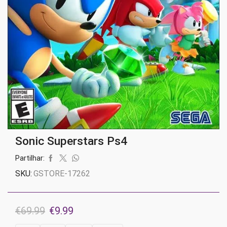
Sonic Superstars Ps4
Partilhar:
SKU:
GSTORE-17262
O
O
€
69.99
€
9.99
preço
preço