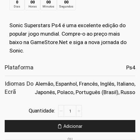
0
00
00
00
Dias
Horas
Minutos
Segundos
original
atual
era:
é:
Sonic Superstars Ps4 é uma excelente edição do
€69.99.
€9.99.
popular jogo mundial. Compre-o ao preço mais
baixo na GameStore.Net e siga a nova jornada do
Sonic.
Plataforma
Ps4
Idiomas Do
Alemão, Espanhol, Francês, Inglês, Italiano,
Ecrã
Japonês, Polaco, Português (Brasil), Russo
Quantidade
de
Sonic
Adicionar
Superstars
Ps4
OU