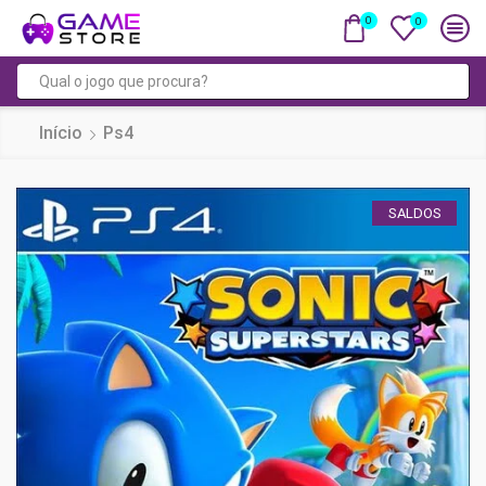
0
0
Campo
de
Início
Ps4
pesquisa
SALDOS