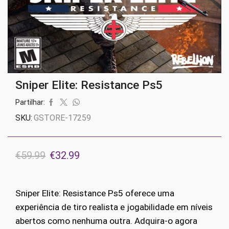
Sniper Elite: Resistance Ps5
Partilhar:
SKU:
GSTORE-17259
O
O
€
59.99
€
32.99
preço
preço
original
atual
Sniper Elite: Resistance Ps5 oferece uma
era:
é:
experiência de tiro realista e jogabilidade em níveis
€59.99.
€32.99.
abertos como nenhuma outra. Adquira-o agora