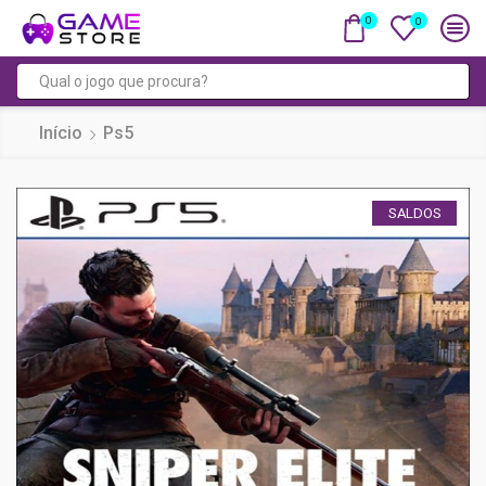
0
0
Campo
de
Início
Ps5
pesquisa
SALDOS