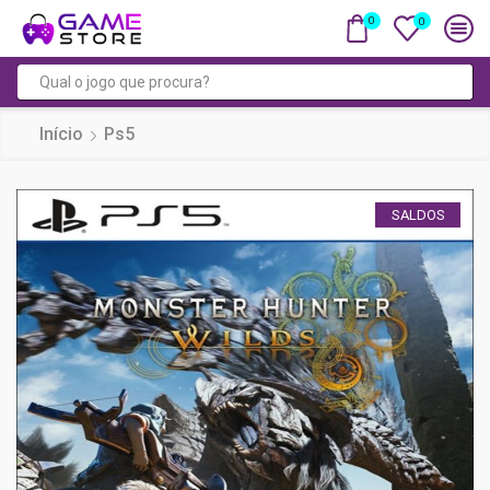
0
0
Campo
de
Início
Ps5
pesquisa
SALDOS