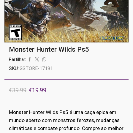
Monster Hunter Wilds Ps5
Partilhar:
SKU:
GSTORE-17191
O
O
€
39.99
€
19.99
preço
preço
original
atual
Monster Hunter Wilds Ps5 é uma caça épica em
era:
é:
mundo aberto com monstros ferozes, mudanças
€39.99.
€19.99.
climáticas e combate profundo. Compre ao melhor