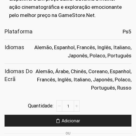
ação cinematográfica e exploração emocionante
pelo melhor preço na GameStore.Net.
Plataforma
Ps5
Idiomas
Alemão, Espanhol, Francês, Inglês, Italiano,
Japonês, Polaco, Português
Idiomas Do
Alemão, Árabe, Chinês, Coreano, Espanhol,
Ecrã
Francês, Inglês, Italiano, Japonês, Polaco,
Português, Russo
Quantidade
de
Indiana
Adicionar
Jones
and
OU