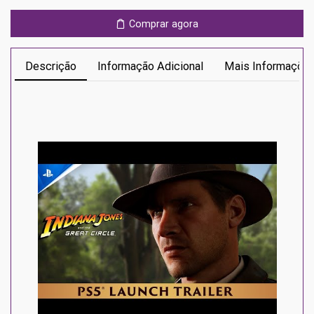
the
Great
Comprar agora
Circle
Ps5
Descrição
Informação Adicional
Mais Informaçõe