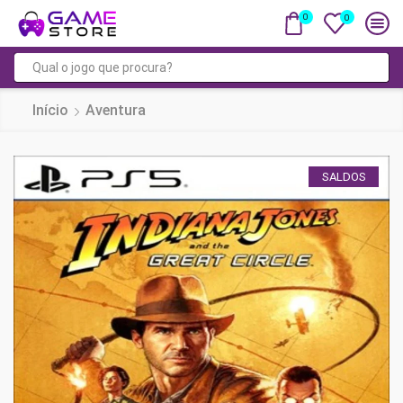
0
0
Campo
de
Início
Aventura
pesquisa
SALDOS