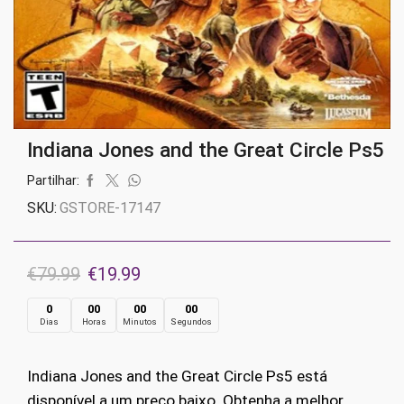
Indiana Jones and the Great Circle Ps5
Partilhar:
SKU:
GSTORE-17147
O
O
€
79.99
€
19.99
preço
preço
0
00
00
00
Dias
Horas
Minutos
Segundos
original
atual
era:
é:
Indiana Jones and the Great Circle Ps5 está
€79.99.
€19.99.
disponível a um preço baixo. Obtenha a melhor