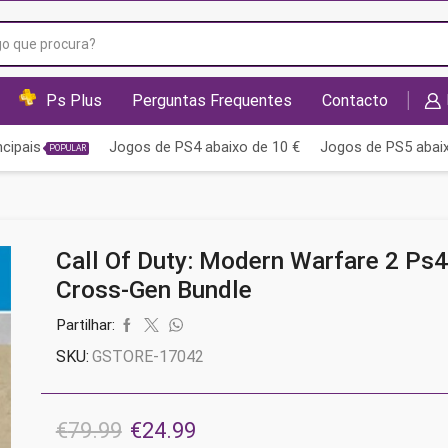
Campo
de
pesquisa
Ps Plus
Perguntas Frequentes
Contacto
cipais
Jogos de PS4 abaixo de 10 €
Jogos de PS5 abaix
POPULAR
Call Of Duty: Modern Warfare 2 Ps4
Cross-Gen Bundle
Partilhar:
SKU:
GSTORE-17042
O
O
€
79.99
€
24.99