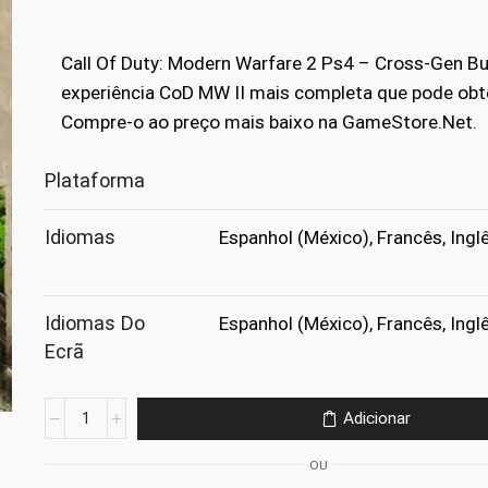
preço
preço
original
atual
Call Of Duty: Modern Warfare 2 Ps4 – Cross-Gen Bu
era:
é:
experiência CoD MW II mais completa que pode obte
Compre-o ao preço mais baixo na GameStore.Net.
€79.99.
€24.99.
Plataforma
Idiomas
Espanhol (México), Francês, Ingl
Idiomas Do
Espanhol (México), Francês, Ingl
Ecrã
Quantidade
Adicionar
de
Call
OU
Of