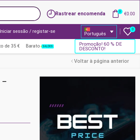
0
Rastrear encomenda
€
0.00
0
Iniciar sessão / registar-se
Português
Promoção! 60 % DE
o de 35 €
Barato
SALDOS
DESCONTO!
Voltar à página anterior
 –