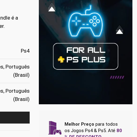
ndle é a
r.
Ps4
ês, Português
(Brasil)
ês, Português
(Brasil)
Melhor Preço
para todos
os Jogos Ps4 & Ps5. Até
80
% DE DESCONTO