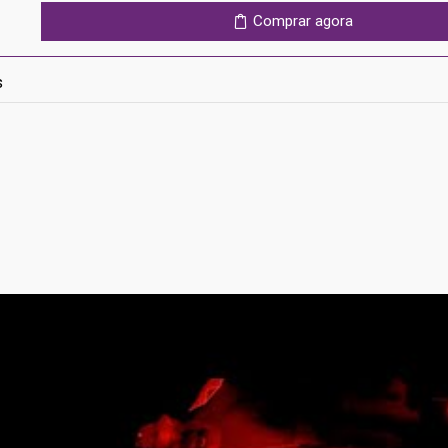
Duty:
Comprar agora
Modern
Warfare
2
s
Ps4
-
Cross-
Gen
Bundle