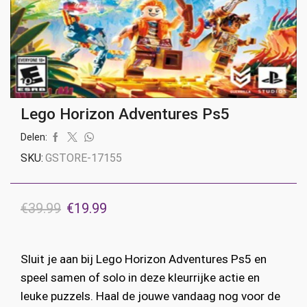
Lego Horizon Adventures Ps5
Delen:
SKU:
GSTORE-17155
Oorspronkelijke
Huidige
€
39.99
€
19.99
prijs
prijs
was:
is:
Sluit je aan bij Lego Horizon Adventures Ps5 en
€39.99.
€19.99.
speel samen of solo in deze kleurrijke actie en
leuke puzzels. Haal de jouwe vandaag nog voor de