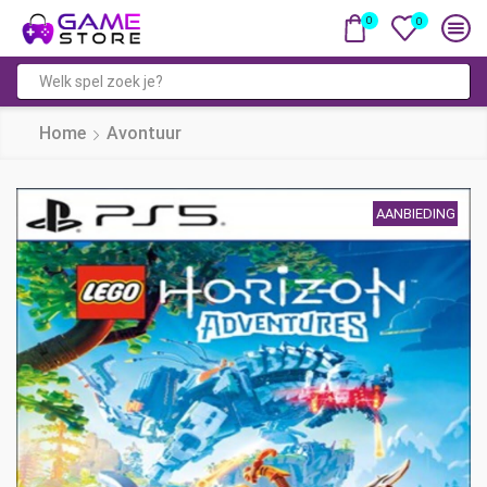
0
0
Zoekveld
Home
Avontuur
AANBIEDING