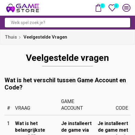
0
0
Zoekveld
Thuis
Veelgestelde Vragen
Veelgestelde vragen
Wat is het verschil tussen Game Account en
Code?
GAME
#
VRAAG
ACCOUNT
CODE
1
Wat is het
Je installeert
Je installeert
belangrijkste
de game via
de game met