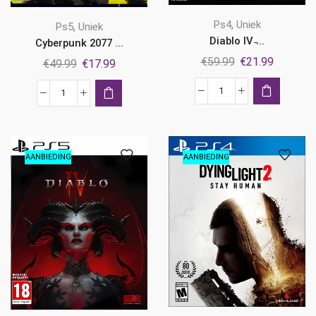
,
Ps4
Uniek
,
Ps5
Uniek
Diablo IV ̵...
Cyberpunk 2077 ...
Oorspronkelijke
Huidige
€
59.99
€
21.99
Oorspronkelijke
Huidige
€
49.99
€
17.99
prijs
prijs
prijs
prijs
was:
is:
was:
is:
Diablo
Cyberpunk
€59.99.
€21.99.
€49.99.
€17.99.
IV
2077
-
Ps5
Standard
aantal
AANBIEDING
AANBIEDING
Edition
Ps4
aantal