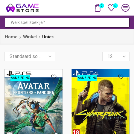
0
0
Zoekveld
Home
Winkel
Uniek
Products
per
page
AANBIEDING
AANBIEDING