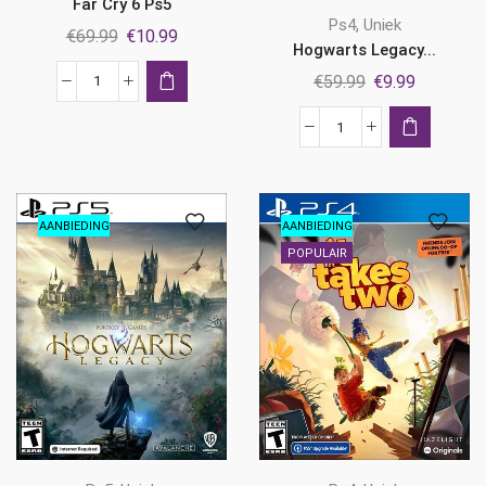
Far Cry 6 Ps5
,
Ps4
Uniek
Oorspronkelijke
Huidige
€
69.99
€
10.99
Hogwarts Legacy...
prijs
prijs
Oorspronkelijk
Huidige
€
59.99
€
9.99
was:
is:
Far
prijs
prijs
€69.99.
€10.99.
Cry
was:
is:
Hogwarts
6
€59.99.
€9.99.
Legacy
Ps5
Ps4
aantal
aantal
AANBIEDING
AANBIEDING
POPULAIR