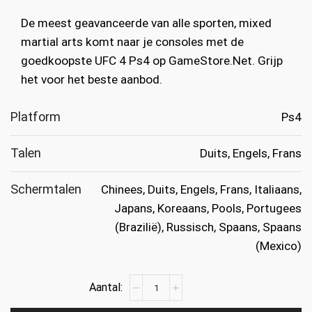
was:
is:
De meest geavanceerde van alle sporten, mixed
€59.99.
€24.99.
martial arts komt naar je consoles met de
goedkoopste UFC 4 Ps4 op GameStore.Net. Grijp
het voor het beste aanbod.
Platform
Ps4
Talen
Duits, Engels, Frans
Schermtalen
Chinees, Duits, Engels, Frans, Italiaans,
Japans, Koreaans, Pools, Portugees
(Brazilië), Russisch, Spaans, Spaans
(Mexico)
UFC
4
Ps4