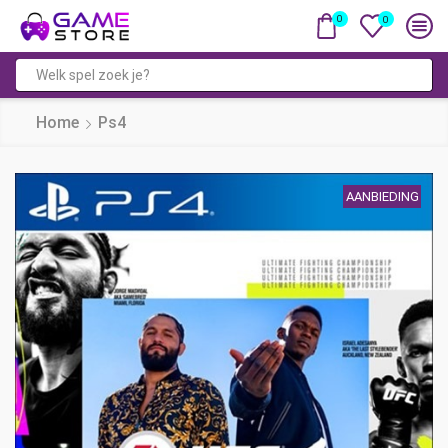
0
0
Zoekveld
Home
Ps4
AANBIEDING