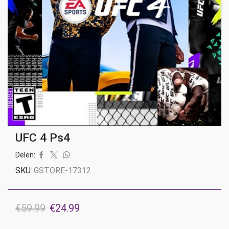
UFC 4 Ps4
Delen:
SKU:
GSTORE-17312
Oorspronkelijke
Huidige
€
59.99
€
24.99
prijs
prijs