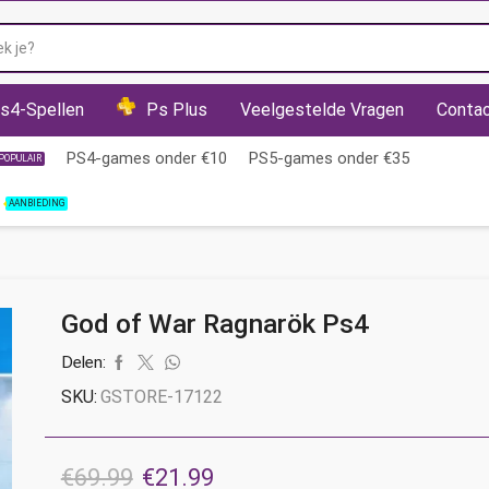
Zoekveld
s4-Spellen
Ps Plus
Veelgestelde Vragen
Conta
PS4-games onder €10
PS5-games onder €35
POPULAIR
AANBIEDING
God of War Ragnarök Ps4
Delen:
SKU:
GSTORE-17122
Oorspronkelijke
Huidige
€
69.99
€
21.99