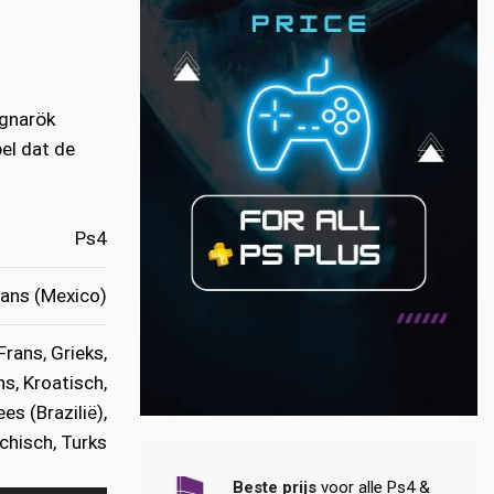
agnarök
el dat de
Ps4
aans (Mexico)
Frans, Grieks,
s, Kroatisch,
s (Brazilië),
chisch, Turks
Beste prijs
voor alle Ps4 &