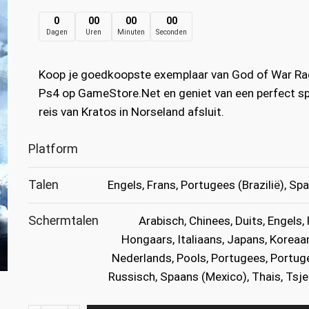
prijs
prijs
0
00
00
00
Dagen
Uren
Minuten
Seconden
was:
is:
€69.99.
€21.99.
Koop je goedkoopste exemplaar van God of War R
Ps4 op GameStore.Net en geniet van een perfect sp
reis van Kratos in Norseland afsluit.
Platform
Talen
Engels, Frans, Portugees (Brazilië), Sp
Schermtalen
Arabisch, Chinees, Duits, Engels, 
Hongaars, Italiaans, Japans, Koreaan
Nederlands, Pools, Portugees, Portugee
Russisch, Spaans (Mexico), Thais, Tsje