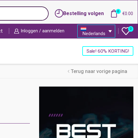
0
Bestelling volgen
€
0.00
0
ct
Inloggen / aanmelden
Nederlands
Sale! 60% KORTING!
Terug naar vorige pagina