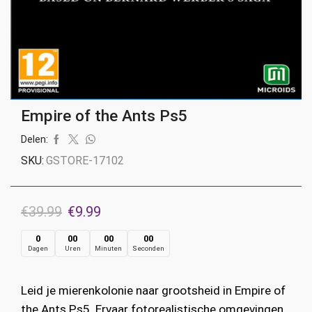
Empire of the Ants Ps5
Delen:
SKU:
GSTORE-17102
Oorspronkelijke
Huidige
€
39.99
€
9.99
prijs
prijs
0
00
00
00
Dagen
Uren
Minuten
Seconden
was:
is:
€39.99.
€9.99.
Leid je mierenkolonie naar grootsheid in Empire of
the Ants Ps5. Ervaar fotorealistische omgevingen