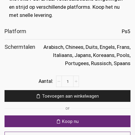
en strijd op verschillende platforms. Koop het nu
met snelle levering.
Platform
Ps5
Schermtalen
Arabisch, Chinees, Duits, Engels, Frans,
Italiaans, Japans, Koreaans, Pools,
Portugees, Russisch, Spaans
Empire
of
the
Toevoegen aan winkelwagen
Ants
Ps5
OF
aantal
Koop nu