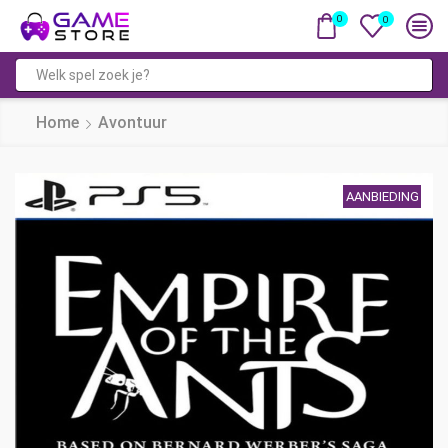
0
0
Zoekveld
Home
Avontuur
AANBIEDING