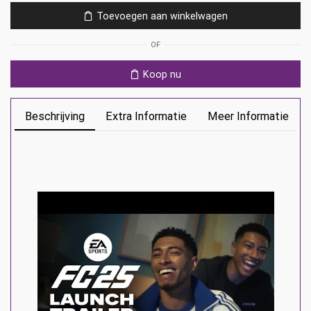
FC
Toevoegen aan winkelwagen
25
Ps5
OF
aantal
Koop nu
Beschrijving
Extra Informatie
Meer Informatie