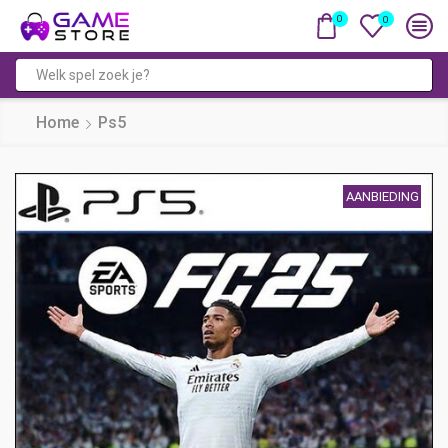
0
0
Zoekveld
Home
Ps5
AANBIEDING