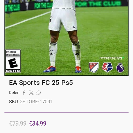
EA Sports FC 25 Ps5
Delen:
SKU:
GSTORE-17091
Oorspronkelijke
Huidige
€
79.99
€
34.99
prijs
prijs