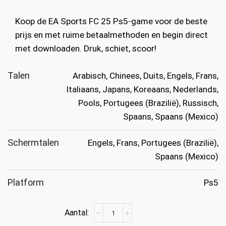
was:
is:
Koop de EA Sports FC 25 Ps5-game voor de beste
€79.99.
€34.99.
prijs en met ruime betaalmethoden en begin direct
met downloaden. Druk, schiet, scoor!
Talen
Arabisch, Chinees, Duits, Engels, Frans,
Italiaans, Japans, Koreaans, Nederlands,
Pools, Portugees (Brazilië), Russisch,
Spaans, Spaans (Mexico)
Schermtalen
Engels, Frans, Portugees (Brazilië),
Spaans (Mexico)
Platform
Ps5
EA
Sports