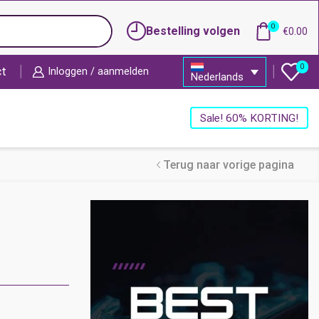
0
Bestelling volgen
€
0.00
0
ct
Inloggen / aanmelden
Nederlands
Sale! 60% KORTING!
Terug naar vorige pagina