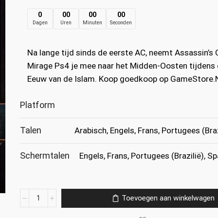
prijs
prijs
0
00
00
00
Dagen
Uren
Minuten
Seconden
was:
is:
€49.99.
€10.99.
Na lange tijd sinds de eerste AC, neemt Assassin’s
Mirage Ps4 je mee naar het Midden-Oosten tijdens
Eeuw van de Islam. Koop goedkoop op GameStore.
Platform
Talen
Arabisch, Engels, Frans, Portugees (Bra
Schermtalen
Engels, Frans, Portugees (Brazilië), S
Assassin's
Toevoegen aan winkelwagen
Creed
Mirage