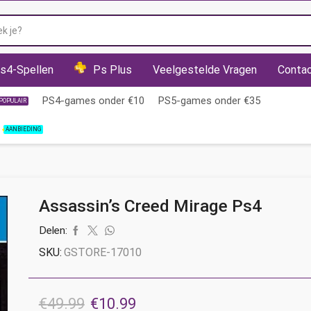
Zoekveld
s4-Spellen
Ps Plus
Veelgestelde Vragen
Conta
PS4-games onder €10
PS5-games onder €35
POPULAIR
AANBIEDING
Assassin’s Creed Mirage Ps4
Delen:
SKU:
GSTORE-17010
Oorspronkelijke
Huidige
€
49.99
€
10.99