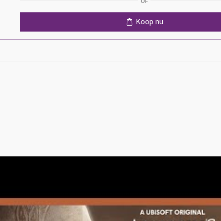
OF
Ps4
aantal
Koop nu