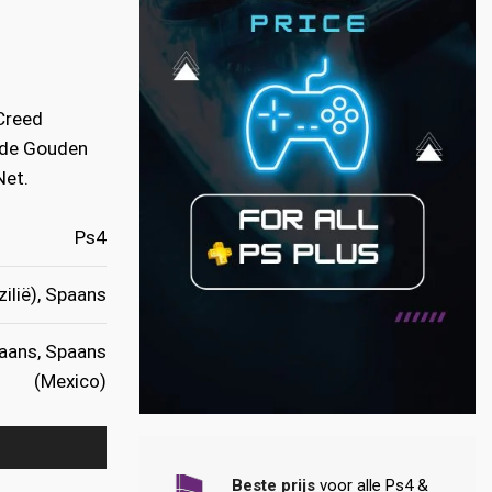
 Creed
 de Gouden
Net.
Ps4
zilië), Spaans
paans, Spaans
(Mexico)
Beste prijs
voor alle Ps4 &