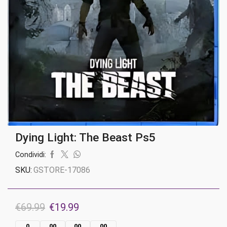
Dying Light: The Beast Ps5
Condividi:
SKU:
GSTORE-17086
Il
Il
€
69.99
€
19.99
prezzo
prezzo
0
00
00
00