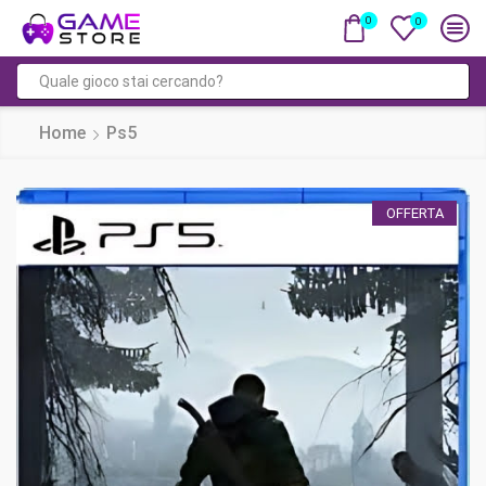
0
0
Input
di
Home
Ps5
ricerca
OFFERTA