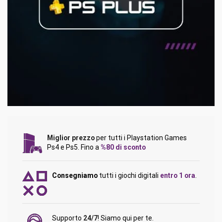
Miglior prezzo
per tutti i Playstation Games
Ps4 e Ps5. Fino a
%80 di sconto
Consegniamo
tutti i giochi digitali
entro 1 ora
.
Supporto
24/7
! Siamo qui per te.