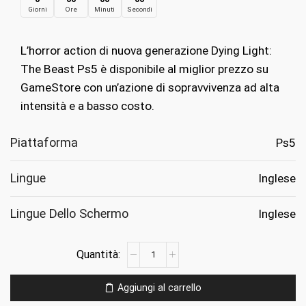
Giorni
Ore
Minuti
Secondi
originale
attuale
era:
è:
L’horror action di nuova generazione Dying Light:
€69.99.
€19.99.
The Beast Ps5 è disponibile al miglior prezzo su
GameStore con un’azione di sopravvivenza ad alta
intensità e a basso costo.
Piattaforma
Ps5
Lingue
Inglese
Lingue Dello Schermo
Inglese
Dying
Light:
The
Aggiungi al carrello
Beast