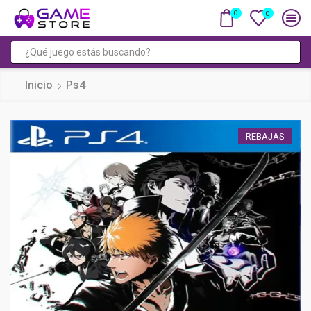
0
0
Entrada
de
Inicio
Ps4
búsqueda
REBAJAS