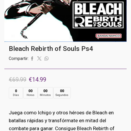
Bleach Rebirth of Souls Ps4
Compartir:
El
El
€
69.99
€
14.99
precio
precio
0
00
00
00
Días
Horas
Minutos
Segundos
original
actual
era:
es:
Juega como Ichigo y otros héroes de Bleach en
€69.99.
€14.99.
batallas rápidas y transfórmate en mitad del
combate para ganar. Consigue Bleach Rebirth of