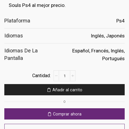
Souls Ps4 al mejor precio.
Plataforma
Ps4
Idiomas
Inglés, Japonés
Idiomas De La
Español, Francés, Inglés,
Pantalla
Portugués
Bleach
Rebirth
of
Añadir al carrito
Souls
Ps4
O
cantidad
Comprar ahora