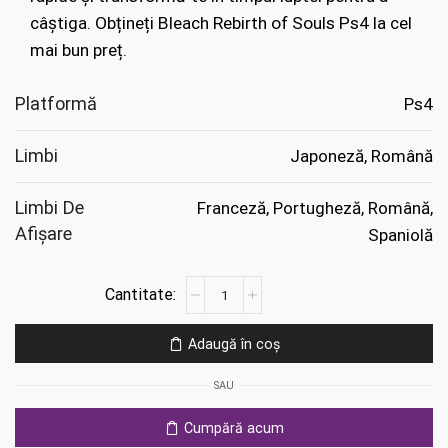
câștiga. Obțineți Bleach Rebirth of Souls Ps4 la cel
mai bun preț.
Platformă
Ps4
Limbi
Japoneză, Română
Limbi De
Franceză, Portugheză, Română,
Afișare
Spaniolă
Cantitate
Bleach
Rebirth
Adaugă în coș
of
Souls
SAU
Ps4
Cumpără acum