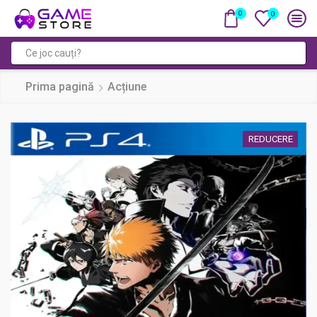
0
0
Câmp
de
Prima pagină
Acțiune
căutare
REDUCERE