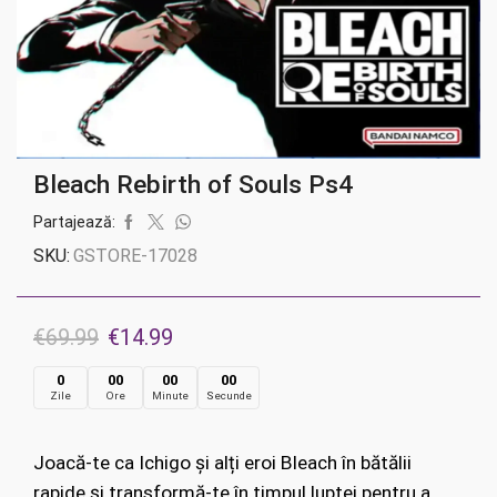
Bleach Rebirth of Souls Ps4
Partajează:
SKU:
GSTORE-17028
Prețul
Prețul
€
69.99
€
14.99
inițial
curent
0
00
00
00
Zile
Ore
Minute
Secunde
a
este:
fost:
€14.99.
Joacă-te ca Ichigo și alți eroi Bleach în bătălii
€69.99.
rapide și transformă-te în timpul luptei pentru a