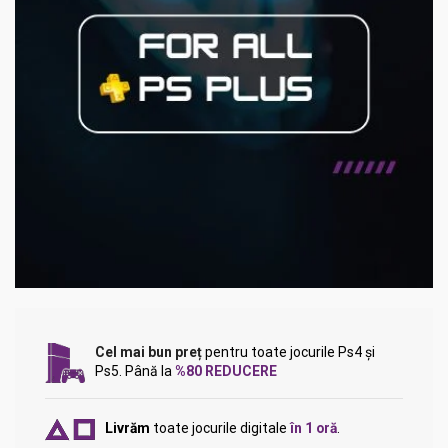
Cel mai bun preț
pentru toate jocurile Ps4 și
Ps5. Până la
%80 REDUCERE
Livrăm
toate jocurile digitale
în 1 oră
.