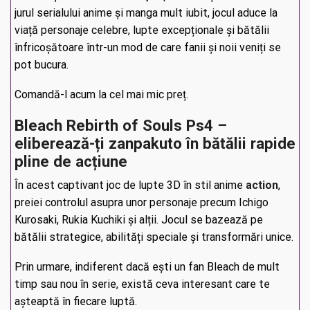
jurul serialului anime și manga mult iubit, jocul aduce la
viață personaje celebre, lupte excepționale și bătălii
înfricoșătoare într-un mod de care fanii și noii veniți se
pot bucura.
Comandă-l acum la cel mai mic preț.
Bleach Rebirth of Souls Ps4 –
eliberează-ți zanpakuto în bătălii rapide
pline de acțiune
În acest captivant joc de lupte 3D în stil anime
action
,
preiei controlul asupra unor personaje precum Ichigo
Kurosaki, Rukia Kuchiki și alții. Jocul se bazează pe
bătălii strategice, abilități speciale și transformări unice.
Prin urmare, indiferent dacă ești un fan Bleach de mult
timp sau nou în serie, există ceva interesant care te
așteaptă în fiecare luptă.