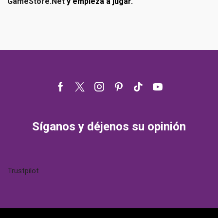
GameStore.Net
y empieza a jugar.
Facebook
Twitter
Instagram
Pinterest
Tik-
Youtube
tok
Síganos y déjenos su opinión
Trustpilot