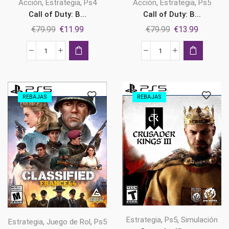
,
,
,
,
Acción
Estrategia
Ps4
Acción
Estrategia
Ps5
Call of Duty: B...
Call of Duty: B...
El
El
El
El
€
79.99
€
11.99
€
79.99
€
13.99
precio
precio
precio
precio
original
actual
original
actual
Call
Call
era:
es:
era:
es:
of
of
€79.99.
€11.99.
€79.99.
€13.99.
Duty:
Duty:
Black
Black
REBAJAS
REBAJAS
Ops
Ops
6
6
Ps4
Ps5
cantidad
cantidad
,
,
Estrategia
Ps5
Simulación
,
,
Estrategia
Juego de Rol
Ps5