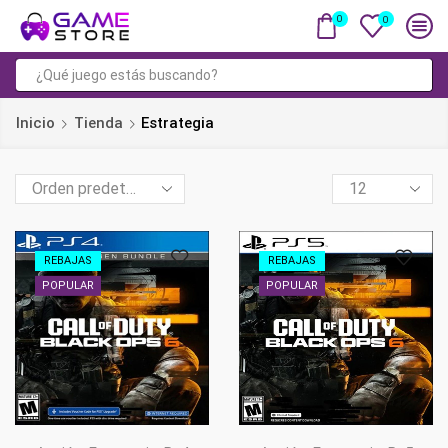
0
0
Entrada
de
Inicio
Tienda
Estrategia
búsqueda
Products
per
page
REBAJAS
REBAJAS
POPULAR
POPULAR