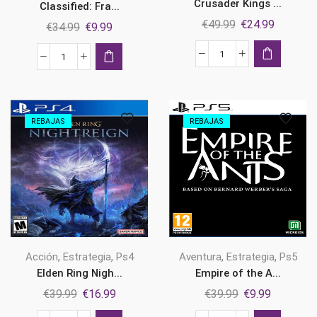
Crusader Kings ...
Classified: Fra...
El
El
€
49.99
€
24.99
El
El
€
34.99
€
9.99
precio
precio
precio
precio
original
actual
original
actual
Crusader
Classified:
era:
es:
era:
es:
Kings
France
€49.99.
€24.99.
€34.99.
€9.99.
III
'44
Ps5
Ps5
REBAJAS
REBAJAS
cantidad
cantidad
,
,
,
,
Acción
Estrategia
Ps4
Aventura
Estrategia
Ps5
Elden Ring Nigh...
Empire of the A...
El
El
El
El
€
39.99
€
16.99
€
39.99
€
9.99
precio
precio
precio
precio