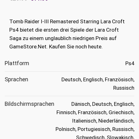
Preis
Preis
war:
ist:
Tomb Raider I-III Remastered Starring Lara Croft
€29.99
€11.99.
Ps4 bietet die ersten drei Spiele der Lara Croft
Saga zu einem unglaublich niedrigen Preis auf
GameStore.Net. Kaufen Sie noch heute.
Plattform
Ps4
Sprachen
Deutsch, Englisch, Französisch,
Russisch
Bildschirmsprachen
Dänisch, Deutsch, Englisch,
Finnisch, Französisch, Griechisch,
Italienisch, Niederländisch,
Polnisch, Portugiesisch, Russisch,
Schwedisch, Slowakisch,