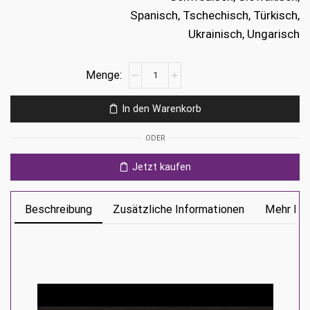
Spanisch, Tschechisch, Türkisch,
Ukrainisch, Ungarisch
Tomb
Raider
I-
In den Warenkorb
III
Remastered
ODER
Starring
Lara
Jetzt kaufen
Croft
Ps4
Menge
Beschreibung
Zusätzliche Informationen
Mehr Inf