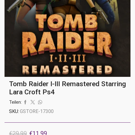
Tomb Raider I-III Remastered Starring
Lara Croft Ps4
Teilen:
SKU:
GSTORE-17300
Ursprünglicher
Aktueller
€
29.99
€
11.99