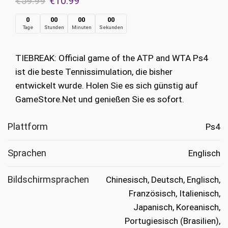
€
59.99
€
10.99
Preis
Preis
0
00
00
00
Tage
Stunden
Minuten
Sekunden
war:
ist:
€59.99
€10.99.
TIEBREAK: Official game of the ATP and WTA Ps4
ist die beste Tennissimulation, die bisher
entwickelt wurde. Holen Sie es sich günstig auf
GameStore.Net und genießen Sie es sofort.
Plattform
Ps4
Sprachen
Englisch
Bildschirmsprachen
Chinesisch, Deutsch, Englisch,
Französisch, Italienisch,
Japanisch, Koreanisch,
Portugiesisch (Brasilien),