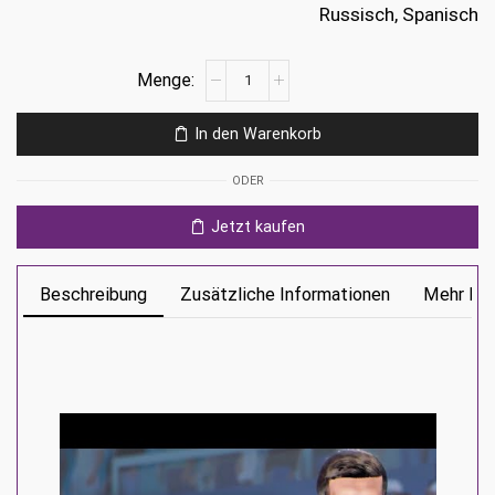
Russisch, Spanisch
Tiebreak:
Official
game
In den Warenkorb
of
the
ODER
ATP
and
Jetzt kaufen
WTA
Ps4
Menge
Beschreibung
Zusätzliche Informationen
Mehr Inf