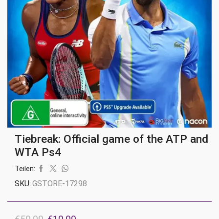
Tiebreak: Official game of the ATP and
WTA Ps4
Teilen:
SKU:
GSTORE-17298
Ursprünglicher
Aktueller