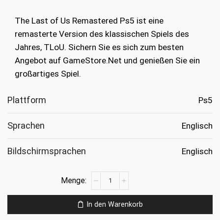
war:
ist:
The Last of Us Remastered Ps5 ist eine
€19.99
€9.99.
remasterte Version des klassischen Spiels des
Jahres, TLoU. Sichern Sie es sich zum besten
Angebot auf GameStore.Net und genießen Sie ein
großartiges Spiel.
Plattform
Ps5
Sprachen
Englisch
Bildschirmsprachen
Englisch
The
Last
of
In den Warenkorb
Us
Remastered