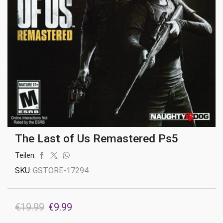
The Last of Us Remastered Ps5
Teilen:
SKU:
GSTORE-17294
Ursprünglicher
Aktueller
€
19.99
€
9.99
Preis
Preis