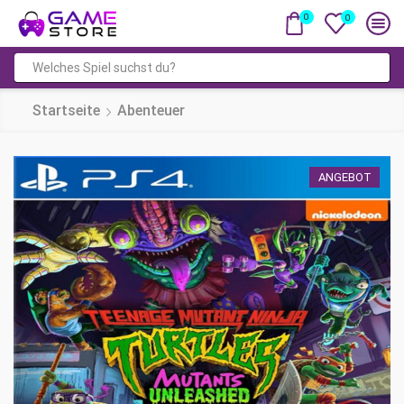
0
0
Suchfeld
Startseite
Abenteuer
ANGEBOT