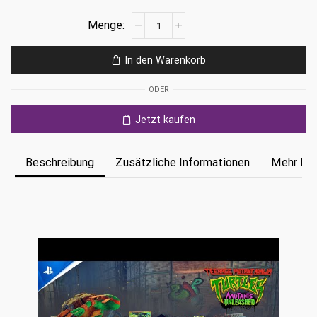
Teenage
Mutant
Ninja
In den Warenkorb
Turtles:
Mutants
ODER
Unleashed
Ps4
Jetzt kaufen
Menge
Beschreibung
Zusätzliche Informationen
Mehr Inf