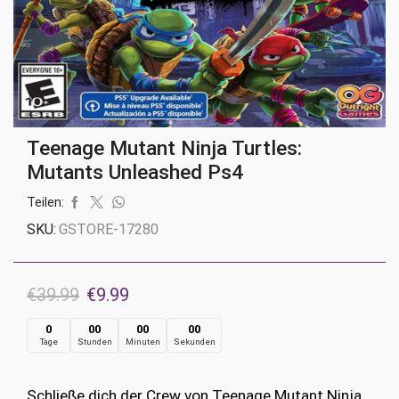
Teenage Mutant Ninja Turtles:
Mutants Unleashed Ps4
Teilen:
SKU:
GSTORE-17280
Ursprünglicher
Aktueller
€
39.99
€
9.99
Preis
Preis
0
00
00
00
Tage
Stunden
Minuten
Sekunden
war:
ist:
€39.99
€9.99.
Schließe dich der Crew von Teenage Mutant Ninja