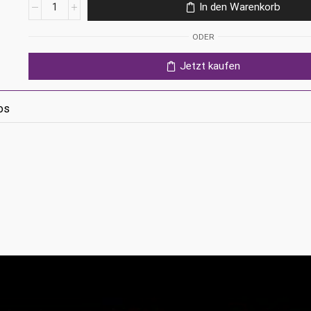
Diablo
In den Warenkorb
IV
-
ODER
Standard
Edition
Jetzt kaufen
Ps5
Menge
os