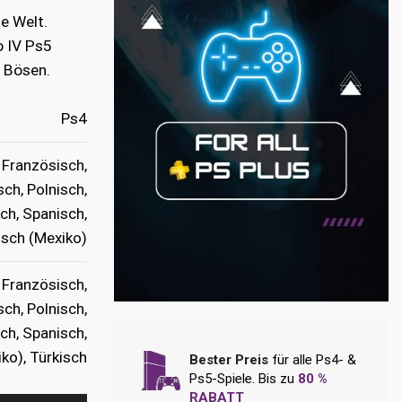
ie Welt.
o IV Ps5
 Bösen.
Ps4
 Französisch,
sch, Polnisch,
sch, Spanisch,
sch (Mexiko)
 Französisch,
sch, Polnisch,
sch, Spanisch,
ko), Türkisch
Bester Preis
für alle Ps4- &
Ps5-Spiele. Bis zu
80 %
RABATT