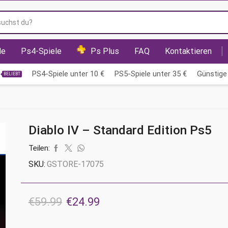
Suchfeld
le
Ps4-Spiele
Ps Plus
FAQ
Kontaktieren
PS4-Spiele unter 10 €
PS5-Spiele unter 35 €
Günstige 
BELIEBT
Diablo IV – Standard Edition Ps5
Teilen:
SKU:
GSTORE-17075
Ursprünglicher
Aktueller
€
59.99
€
24.99
Preis
Preis