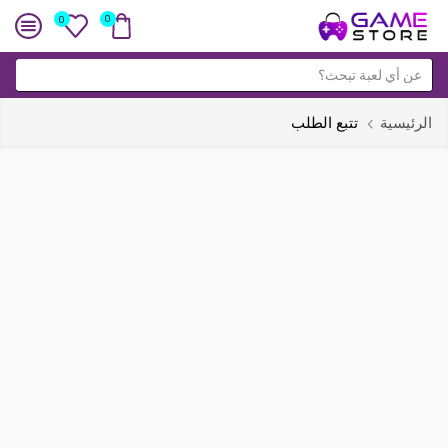
0
0
حقل
البحث
الرئيسية
تتبع الطلب
تحقق من حالة طلبك:
فضلًا أدخل رقم طلبك في الصندوق أدناه وأضغط زر لتتبعه "تتبع
الطلب" لعرض حالته. بإمكانك العثور على رقم الطلب في البريد
المرسل إليك والذي يحتوي على فاتورة تأكيد الطلب.
رقم الطلب