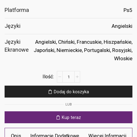
Platforma
Ps5
Języki
Angielski
Języki
Angielski, Chiński, Francuskie, Hiszpańskie,
Ekranowe
Japoński, Niemieckie, Portugalski, Rosyjski,
Włoskie
ilość
A
Quiet
Dodaj do koszyka
Place:
The
LUB
Road
Ahead
Kup teraz
Ps5
Opis
Informacje Dodatkowe
Więcej Informacji