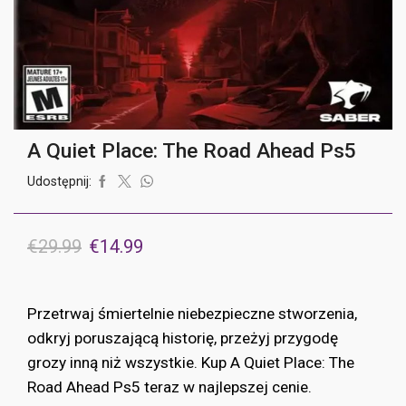
A Quiet Place: The Road Ahead Ps5
Udostępnij:
Pierwotna
Aktualna
€
29.99
€
14.99
cena
cena
wynosiła:
wynosi:
Przetrwaj śmiertelnie niebezpieczne stworzenia,
€29.99.
€14.99.
odkryj poruszającą historię, przeżyj przygodę
grozy inną niż wszystkie. Kup A Quiet Place: The
Road Ahead Ps5 teraz w najlepszej cenie.