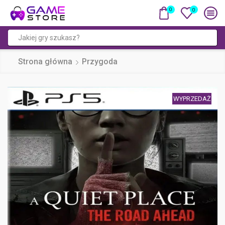
0
0
Pole
wyszukiwania
Strona główna
Przygoda
WYPRZEDAŻ