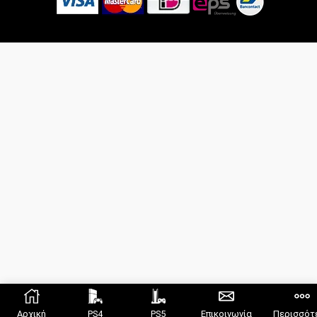
Αρχική
PS4
PS5
Επικοινωνία
Περισσότ