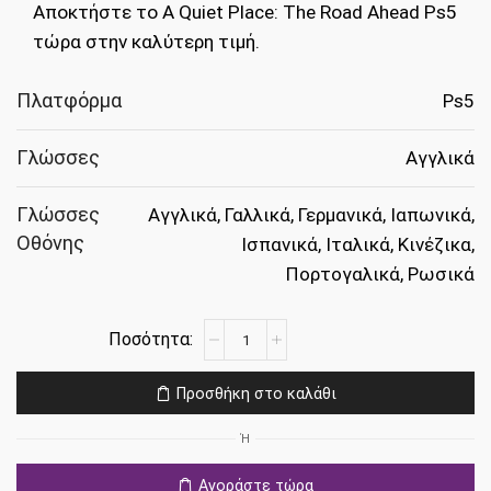
Αποκτήστε το A Quiet Place: The Road Ahead Ps5
τώρα στην καλύτερη τιμή.
Πλατφόρμα
Ps5
Γλώσσες
Αγγλικά
Γλώσσες
Αγγλικά, Γαλλικά, Γερμανικά, Ιαπωνικά,
Οθόνης
Ισπανικά, Ιταλικά, Κινέζικα,
Πορτογαλικά, Ρωσικά
A
Quiet
Place:
Προσθήκη στο καλάθι
The
Road
Ή
Ahead
Ps5
Αγοράστε τώρα