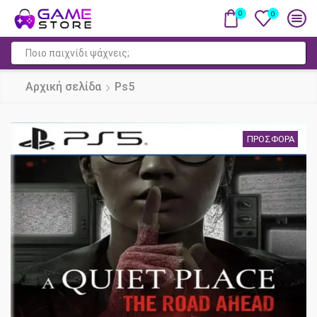
0
0
Πεδίο
αναζήτησης
Αρχική σελίδα
Ps5
ΠΡΟΣΦΟΡΆ