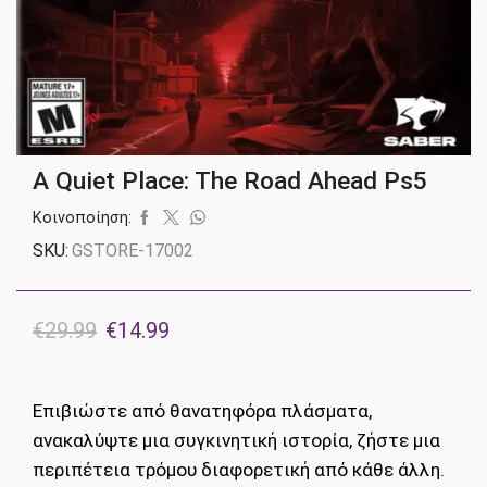
A Quiet Place: The Road Ahead Ps5
Κοινοποίηση:
SKU:
GSTORE-17002
Original
Η
€
29.99
€
14.99
price
τρέχουσα
was:
τιμή
Επιβιώστε από θανατηφόρα πλάσματα,
€29.99.
είναι:
ανακαλύψτε μια συγκινητική ιστορία, ζήστε μια
€14.99.
περιπέτεια τρόμου διαφορετική από κάθε άλλη.