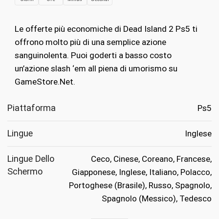
originale
attuale
era:
è:
Le offerte più economiche di Dead Island 2 Ps5 ti
€49.99.
€9.99.
offrono molto più di una semplice azione
sanguinolenta. Puoi goderti a basso costo
un’azione slash ‘em all piena di umorismo su
GameStore.Net.
Piattaforma
Ps5
Lingue
Inglese
Lingue Dello
Ceco, Cinese, Coreano, Francese,
Schermo
Giapponese, Inglese, Italiano, Polacco,
Portoghese (Brasile), Russo, Spagnolo,
Spagnolo (Messico), Tedesco