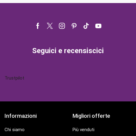
Facebook
Twitter
Instagram
Pinterest
Tik-
Youtube
tok
Seguici e recensiscici
Trustpilot
Informazioni
Migliori offerte
Chi siamo
Più venduti