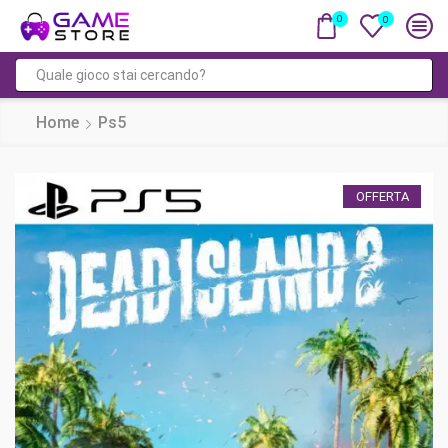
0
0
Input
di
Home
Ps5
ricerca
OFFERTA