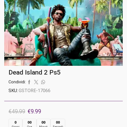
Dead Island 2 Ps5
Condividi:
SKU:
GSTORE-17066
Il
Il
€
49.99
€
9.99
prezzo
prezzo
0
00
00
00
Giorni
Ore
Minuti
Secondi