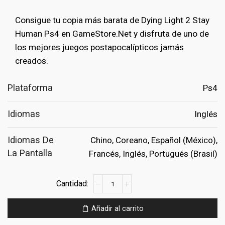
era:
es:
Consigue tu copia más barata de Dying Light 2 Stay
€69.99.
€9.99.
Human Ps4 en GameStore.Net y disfruta de uno de
los mejores juegos postapocalípticos jamás
creados.
Plataforma
Ps4
Idiomas
Inglés
Idiomas De
Chino, Coreano, Español (México),
La Pantalla
Francés, Inglés, Portugués (Brasil)
Dying
Light
2
Añadir al carrito
Stay
Human