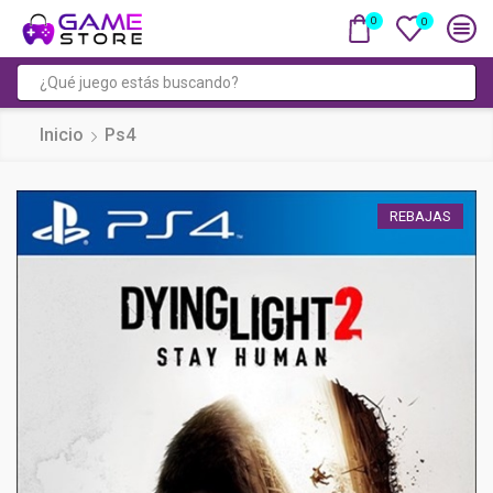
0
0
Entrada
de
Inicio
Ps4
búsqueda
REBAJAS