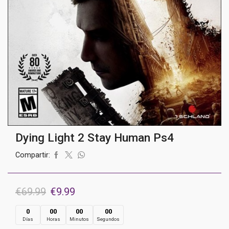
Dying Light 2 Stay Human Ps4
Compartir:
El
El
€
69.99
€
9.99
precio
precio
0
00
00
00
Días
Horas
Minutos
Segundos
original
actual