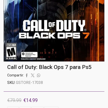
Call of Duty: Black Ops 7 para Ps5
Compartir:
SKU:
GSTORE-17038
El
El
€
79.99
€
14.99
precio
precio