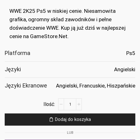
wynosiła:
wynosi:
WWE 2K25 Ps5 w niskiej cenie. Niesamowita
€74.99.
€31.99.
grafika, ogromny skład zawodników i pełne
doświadczenie WWE. Kup ją już dziś w najlepszej
cenie na GameStore.Net.
Platforma
Ps5
Języki
Angielski
Języki Ekranowe
Angielski, Francuskie, Hiszpańskie
ilość
WWE
2K25
Dodaj do koszyka
Ps5
LUB