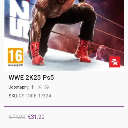
WWE 2K25 Ps5
Udostępnij:
SKU:
GSTORE-17324
Pierwotna
Aktualna
€
74.99
€
31.99
cena
cena