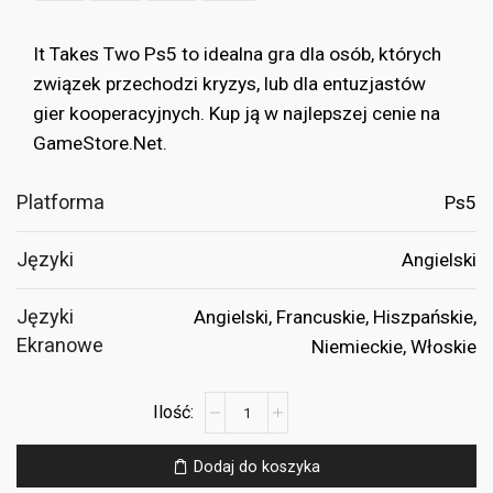
€39.99.
€10.99.
It Takes Two Ps5 to idealna gra dla osób, których
związek przechodzi kryzys, lub dla entuzjastów
gier kooperacyjnych. Kup ją w najlepszej cenie na
GameStore.Net.
Platforma
Ps5
Języki
Angielski
Języki
Angielski, Francuskie, Hiszpańskie,
Ekranowe
Niemieckie, Włoskie
ilość
It
Takes
Dodaj do koszyka
Two