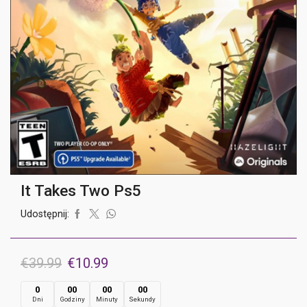
It Takes Two Ps5
Udostępnij:
Pierwotna
Aktualna
€
39.99
€
10.99
cena
cena
0
00
00
00
Dni
Godziny
Minuty
Sekundy
wynosiła:
wynosi: