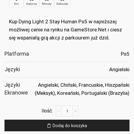
Dni
Godziny
Minuty
Sekundy
wynosiła:
wynosi:
€69.99.
€9.99.
Kup Dying Light 2 Stay Human Ps5 w najniższej
możliwej cenie na rynku na GameStore.Net i ciesz
się wspaniałą grą akcji z parkourem już dziś.
Platforma
Ps5
Języki
Angielski
Języki
Angielski, Chiński, Francuskie, Hiszpański
Ekranowe
(Meksyk), Koreański, Portugalski (Brazylia)
ilość
Dying
Light
Dodaj do koszyka
2