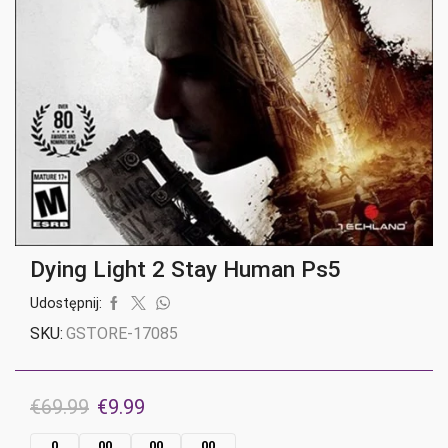
Dying Light 2 Stay Human Ps5
Udostępnij:
SKU:
GSTORE-17085
Pierwotna
Aktualna
€
69.99
€
9.99
cena
cena
0
00
00
00