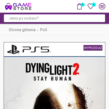
0
0
Pole
wyszukiwania
Strona główna
Ps5
WYPRZEDAŻ