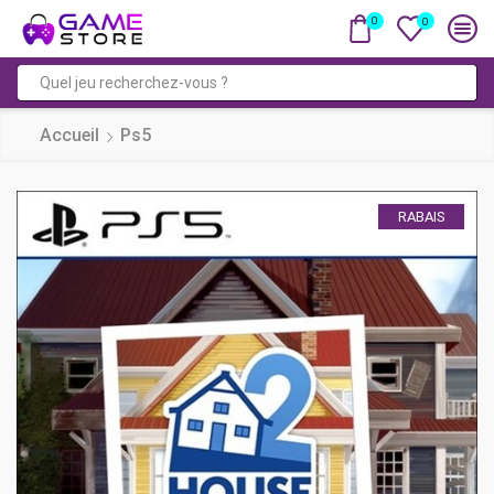
0
0
Saisie
de
Accueil
Ps5
recherche
RABAIS