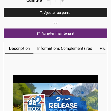
de
House
Ajouter au panier
Flipper
2
OU
Ps5
Acheter maintenant
Description
Informations Complémentaires
Plus D