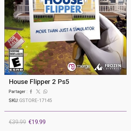
House Flipper 2 Ps5
Partager :
SKU:
GSTORE-17145
Le
Le
€
39.99
€
19.99