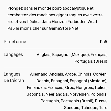
initial
actuel
Plongez dans le monde post-apocalyptique et
était :
est :
combattez des machines gigantesques avec votre
€49.99.
€24.99.
arc et vos flèches dans Horizon Forbidden West
Ps5 le moins cher sur GameStore.Net.
Plateforme
Ps5
Langages
Anglais, Espagnol (Mexique), Français,
Portugais (Brésil)
Langues
Allemand, Anglais, Arabe, Chinois, Coréen,
De L’écran
Danois, Espagnol, Espagnol (Mexique),
Finlandais, Français, Grec, Hongrois, Italien,
Japonais, Néerlandais, Norvégien, Polonais,
Portugais, Portugais (Brésil), Russe,
Suédois, Tchèque, Turc