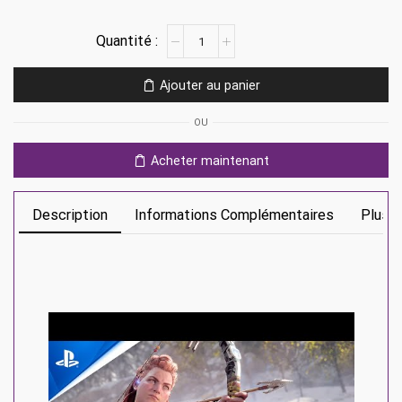
quantité
de
Horizon
Ajouter au panier
Forbidden
West
OU
Ps5
Acheter maintenant
Description
Informations Complémentaires
Plus D