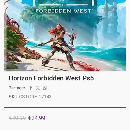
Horizon Forbidden West Ps5
Partager :
SKU:
GSTORE-17143
Le
Le
€
49.99
€
24.99
prix
prix