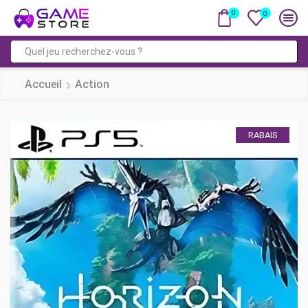
0
0
Saisie
de
Accueil
Action
recherche
RABAIS