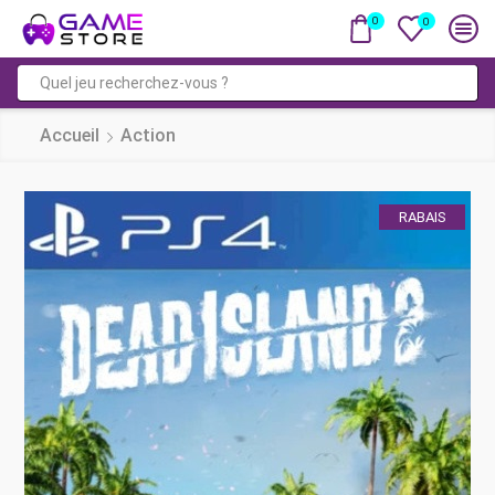
0
0
Saisie
de
Accueil
Action
recherche
RABAIS