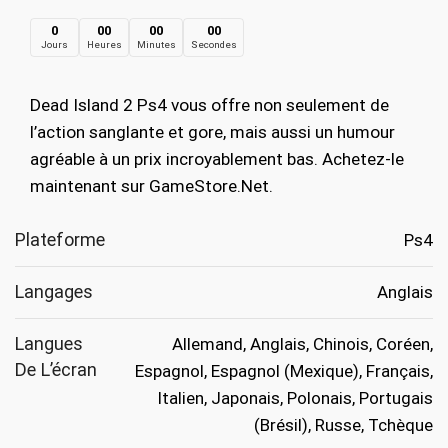
prix
prix
0
00
00
00
Jours
Heures
Minutes
Secondes
initial
actuel
était :
est :
Dead Island 2 Ps4 vous offre non seulement de
€49.99.
€9.99.
l’action sanglante et gore, mais aussi un humour
agréable à un prix incroyablement bas. Achetez-le
maintenant sur GameStore.Net.
Plateforme
Ps4
Langages
Anglais
Langues
Allemand, Anglais, Chinois, Coréen,
De L’écran
Espagnol, Espagnol (Mexique), Français,
Italien, Japonais, Polonais, Portugais
(Brésil), Russe, Tchèque