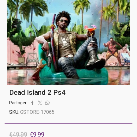
Dead Island 2 Ps4
Partager :
SKU:
GSTORE-17065
Le
Le
€
49.99
€
9.99