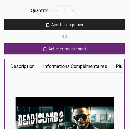
quantité
de
Dead
Ajouter au panier
Island
2
OU
Ps4
Acheter maintenant
Description
Informations Complémentaires
Plus D