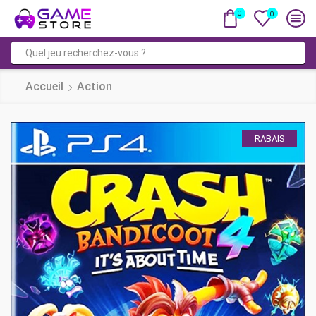
0
0
Saisie
de
Accueil
Action
recherche
RABAIS