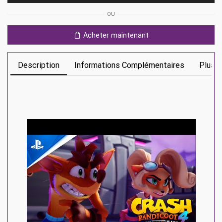
4:
OU
It's
About
Acheter maintenant
Time
Ps4
Description
Informations Complémentaires
Plus D