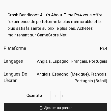
prix
prix
initial
actuel
Crash Bandicoot 4: It’s About Time Ps4 vous offre
était :
est :
l’expérience de plateforme la plus mémorable et la
€69.99.
€24.99.
plus satisfaisante au prix le plus bas. Achetez
maintenant sur GameStore.Net.
Plateforme
Ps4
Langages
Anglais, Espagnol, Français, Portugais
Langues De
Anglais, Espagnol (Mexique), Français,
L’écran
Portugais (Brésil)
quantité
de
Crash
Ajouter au panier
Bandicoot