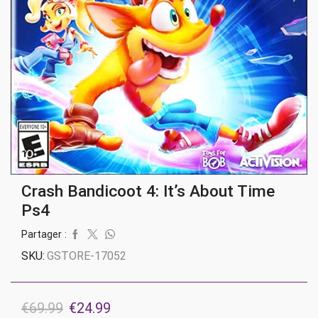
Crash Bandicoot 4: It’s About Time
Ps4
Partager :
SKU:
GSTORE-17052
Le
Le
€
69.99
€
24.99