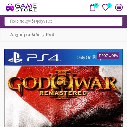
0
0
Πεδίο
αναζήτησης
Αρχική σελίδα
Ps4
ΠΡΟΣΦΟΡΆ