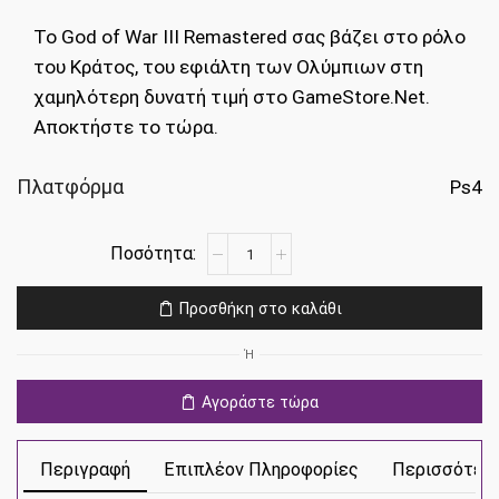
was:
τιμή
Το God of War III Remastered σας βάζει στο ρόλο
€19.99.
είναι:
του Κράτος, του εφιάλτη των Ολύμπιων στη
€9.99.
χαμηλότερη δυνατή τιμή στο GameStore.Net.
Αποκτήστε το τώρα.
Πλατφόρμα
Ps4
God
of
War
Προσθήκη στο καλάθι
III
Remastered
Ή
Ps4
ποσότητα
Αγοράστε τώρα
Περιγραφή
Επιπλέον Πληροφορίες
Περισσότερ