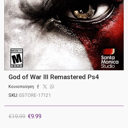
God of War III Remastered Ps4
Κοινοποίηση:
SKU:
GSTORE-17121
Original
Η
€
19.99
€
9.99
price
τρέχουσα