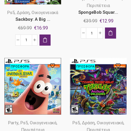
Περιπέτεια
,
,
SpongeBob Squar...
Ps5
Δράση
Οικογενειακά
Sackboy: A Big ...
Original
Η
€
39.99
€
12.99
Original
Η
price
τρέχουσ
€
69.99
€
16.99
price
τρέχουσα
was:
τιμή
SpongeBob
was:
τιμή
€39.99.
είναι:
Sackboy:
SquarePants:
€69.99.
είναι:
€12.99.
A
The
€16.99.
Big
Patrick
Adventure
Star
ΠΡΟΣΦΟΡΆ
ΠΡΟΣΦΟΡΆ
Ps5
Game
ποσότητα
Ps4
ποσότητα
,
,
,
,
,
,
Party
Ps5
Οικογενειακά
Ps5
Δράση
Οικογενειακά
Περιπέτεια
Περιπέτεια