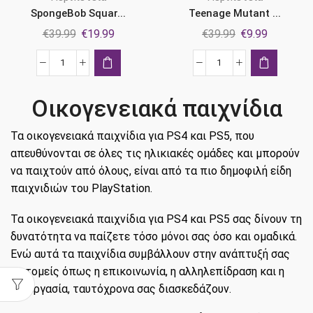
SpongeBob Squar...
Teenage Mutant ...
Original
Η
Original
Η
€
39.99
€
19.99
€
39.99
€
9.99
price
τρέχουσα
price
τρέχουσ
was:
τιμή
was:
τιμή
SpongeBob
Teenage
€39.99.
είναι:
€39.99.
είναι:
SquarePants:
Mutant
€19.99.
€9.99.
Οικογενειακά παιχνίδια
The
Ninja
Patrick
Turtles:
Τα οικογενειακά παιχνίδια για PS4 και PS5, που
Star
Mutants
απευθύνονται σε όλες τις ηλικιακές ομάδες και μπορούν
Game
Unleashed
Ps5
Ps5
να παιχτούν από όλους, είναι από τα πιο δημοφιλή είδη
ποσότητα
ποσότητα
παιχνιδιών του PlayStation.
Τα οικογενειακά παιχνίδια για PS4 και PS5 σας δίνουν τη
δυνατότητα να παίζετε τόσο μόνοι σας όσο και ομαδικά.
Ενώ αυτά τα παιχνίδια συμβάλλουν στην ανάπτυξή σας
σε τομείς όπως η επικοινωνία, η αλληλεπίδραση και η
συνεργασία, ταυτόχρονα σας διασκεδάζουν.