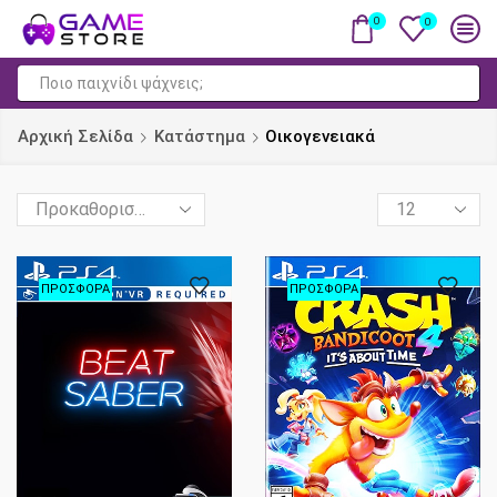
0
0
Πεδίο
αναζήτησης
Αρχική Σελίδα
Κατάστημα
Οικογενειακά
Products
per
page
ΠΡΟΣΦΟΡΆ
ΠΡΟΣΦΟΡΆ