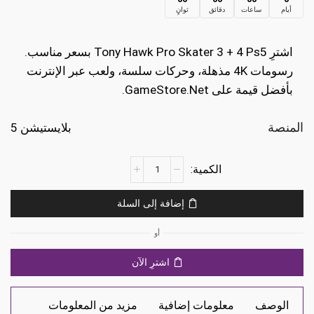
أيام
ساعات
دقائق
ثوانٍ
هو:
هو:
€17.99.
€49.99.
اشترِ Tony Hawk Pro Skater 3 + 4 Ps5 بسعر مناسب.
رسومات 4K مذهلة، وحركات سلسة، ولعب عبر الإنترنت
بأفضل قيمة على GameStore.Net.
المنصة
بلايستيشن 5
كمية
Tony
Hawk's
إضافة إلى السلة
Pro
Skater
أو
3
+
اشترِ الآن
4
Ps5
الوصف
معلومات إضافية
مزيد من المعلومات