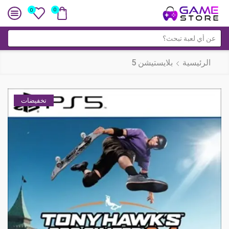
0
0
حقل
البحث
الرئيسية
بلايستيشن 5
تخفيضات