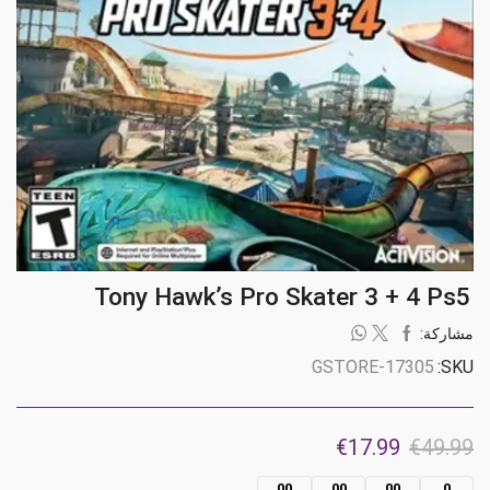
Tony Hawk’s Pro Skater 3 + 4 Ps5
مشاركة:
GSTORE-17305
SKU:
السعر
السعر
€
17.99
€
49.99
الأصلي
الحالي
00
00
00
0