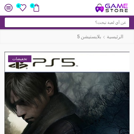
0
0
حقل
البحث
الرئيسية
بلايستيشن 5
تخفيضات