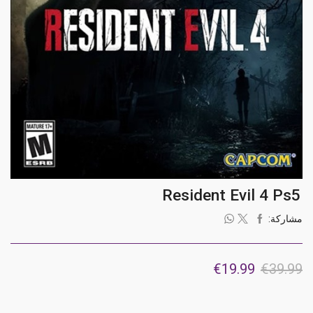
Resident Evil 4 Ps5
مشاركة:
السعر
السعر
€
19.99
€
39.99
الأصلي
الحالي