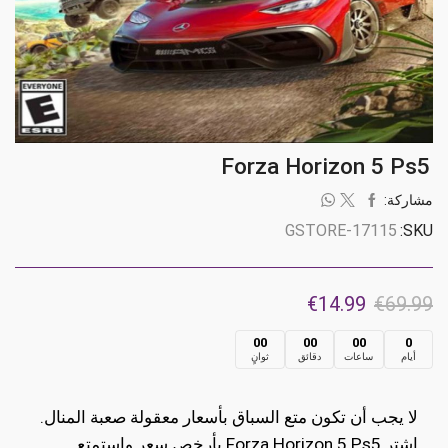
Forza Horizon 5 Ps5
مشاركة:
GSTORE-17115
SKU:
السعر
السعر
€
14.99
€
69.99
الأصلي
الحالي
00
00
00
0
أيام
ساعات
دقائق
ثوانٍ
هو:
هو:
€14.99.
€69.99.
لا يجب أن تكون متع السباق بأسعار معقولة صعبة المنال.
اشترِ Forza Horizon 5 Ps5 بأرخص سعر واستمتع