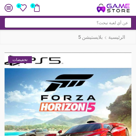
0
0
حقل
البحث
الرئيسية
بلايستيشن 5
تخفيضات