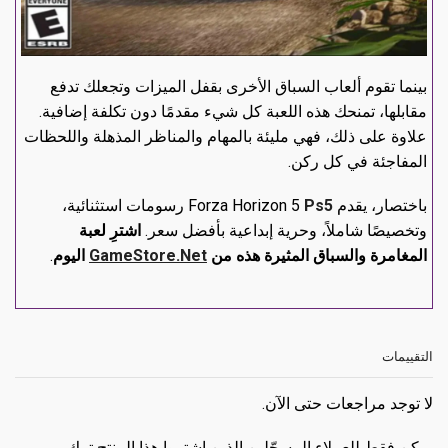
بينما تقوم ألعاب السباق الأخرى بقفل الميزات وتجعلك تدفع
مقابلها، تمنحك هذه اللعبة كل شيء مقدمًا دون تكلفة إضافية.
علاوة على ذلك، فهي مليئة بالمهام والمناظر المذهلة واللحظات
المفاجئة في كل ركن.
باختصار، يقدم Forza Horizon 5
Ps5
رسومات استثنائية،
وتخصيصًا شاملاً، وحرية إبداعية بأفضل سعر.
اشترِ لعبة
المغامرة والسباق المثيرة هذه من
GameStore.Net
اليوم
.
التقييمات
لا توجد مراجعات حتى الآن.
يمكن فقط للعملاء المسجّلين الذين اشتروا هذا المنتج ترك