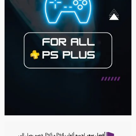
أفضل سعر
لجميع ألعاب Ps4 و Ps5. خصم يصل إلى