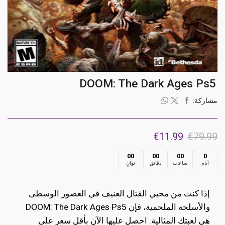
DOOM: The Dark Ages Ps5
مشاركة:
السعر
السعر
€
11.99
€
79.99
الأصلي
الحالي
00
00
00
0
أيام
ساعات
دقائق
ثوانٍ
هو:
هو:
€11.99.
€79.99.
إذا كنت من محبي القتال العنيف في العصور الوسطى
والأسلحة الملحمية، فإن DOOM: The Dark Ages Ps5
هي لعبتك المثالية. احصل عليها الآن بأقل سعر على