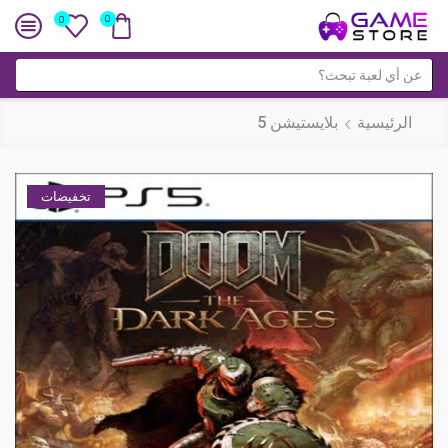
0
0
حقل
البحث
الرئيسية
بلايستيشن 5
تخفيضات