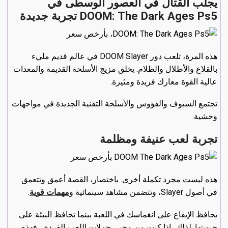
يجلب القتال في العصور الوسطى في
DOOM: The Dark Ages Ps5 تجربة جديدة
هذه المرة، تلعب دور DOOM Slayer في عالم قديم مليء
بالقلاع والأطلال والظلام. يخلق مزيج الأسلحة القديمة والمعدات
عالية القوة معارك فريدة ومثيرة.
تجتمع السيوف والفؤوس والأسلحة التقنية الجديدة في مواجهات
وحشية.
تجربة لعب عنيفة ومظلمة
هذه ليست مجرد تكملة أخرى. باختصار، القصة أعمق وتتعمق
في أصول Slayer، وتتضمن مشاهد سينمائية و
مهمات قوية
.
يحافظ الإيقاع على انغماسك في اللعبة بينما تحافظ البيئة على
حيويتها. لذلك، إذا كنت من محبي حملات اللعب الفردي، فهذه